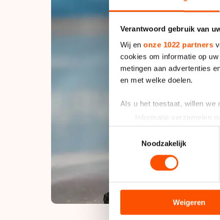
Verantwoord gebruik van u
Wij en
onze 1022 partners
v
cookies om informatie op uw 
metingen aan advertenties en
en met welke doelen.
Als u het toestaat, willen we
Informatie verzamelen ov
Uw apparaat identificere
Toestemmingsselectie
Lees meer over hoe uw perso
Noodzakelijk
toestemming op elk moment wi
We gebruiken cookies om cont
analyseren. We delen informa
analyse. Zij kunnen deze com
Weigeren
hun services. Sommige partn