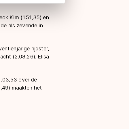
 in met deze overdracht.
eok Kim (1.51,35) en
gde als zevende in
ntienjarige rijdster,
acht (2.08,26). Elisa
2.03,53 over de
5,49) maakten het