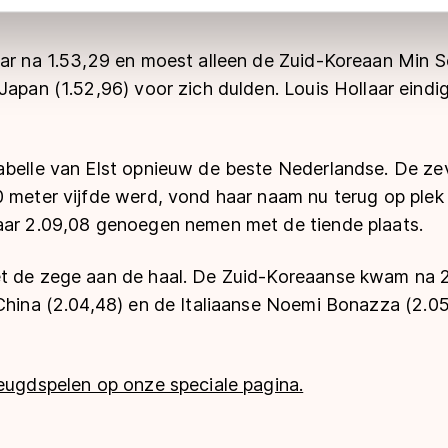
 geldt volgens de GDPR. Door op ‘Toestaan’ te klikken, stemt u
ns
cookiebeleid
.
mar na 1.53,29 en moest alleen de Zuid-Koreaan Min S
Japan (1.52,96) voor zich dulden. Louis Hollaar eindi
belle van Elst opnieuw de beste Nederlandse. De zeve
 meter vijfde werd, vond haar naam nu terug op plek 
aar 2.09,08 genoegen nemen met de tiende plaats.
t de zege aan de haal. De Zuid-Koreaanse kwam na 
 China (2.04,48) en de Italiaanse Noemi Bonazza (2.0
Jeugdspelen op onze speciale pagina.