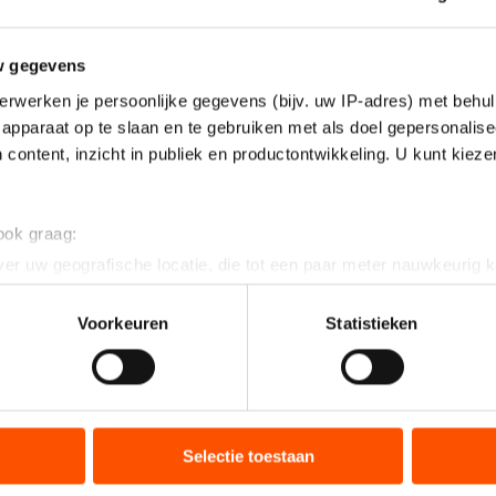
w gegevens
erwerken je persoonlijke gegevens (bijv. uw IP-adres) met behul
apparaat op te slaan en te gebruiken met als doel gepersonalise
 content, inzicht in publiek en productontwikkeling. U kunt kiez
 ook graag:
er uw geografische locatie, die tot een paar meter nauwkeurig k
n door het actief te scannen op specifieke eigenschappen (fingerp
onlijke gegevens worden verwerkt en stel uw voorkeuren in he
Voorkeuren
Statistieken
jzigen of intrekken in de Cookieverklaring.
ent en advertenties te personaliseren, socialmediafuncties te 
tie over uw gebruik van onze site met onze partners voor social
bineren met andere gegevens die u aan hen heeft verstrekt of d
Selectie toestaan
ers kunnen gegevens doorgeven aan landen buiten de EU, zoal