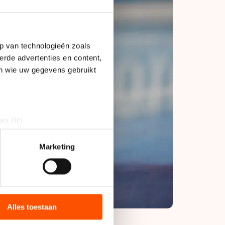
p van technologieën zoals
erde advertenties en content,
en wie uw gegevens gebruikt
an zijn
rinting)
t
detailgedeelte
in. U kunt uw
Marketing
bieden en websiteverkeer te
 media, advertenties en
ie zij hebben verzameld via
Alles toestaan
s de VS, waar mogelijk geen