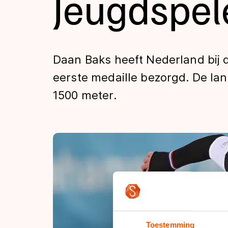
Jeugdspel
Tijden & historie
De weg op
Daan Baks heeft Nederland bij
eerste medaille bezorgd. De la
Schaatsfans
1500 meter.
Olympische Spe
Toestemming