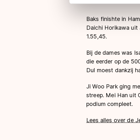
adequaat beschermingsniveau
Meer informatie vindt u in o
Baks finishte in Ha
Daichi Horikawa uit 
1.55,45.
Bij de dames was Isa
die eerder op de 500
Dul moest dankzij h
Ji Woo Park ging me
streep. Mei Han uit
podium compleet.
Lees alles over de 