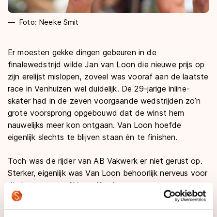
Foto: Neeke Smit
Er moesten gekke dingen gebeuren in de
finalewedstrijd wilde Jan van Loon die nieuwe prijs op
zijn erelijst mislopen, zoveel was vooraf aan de laatste
race in Venhuizen wel duidelijk. De 29-jarige inline-
skater had in de zeven voorgaande wedstrijden zo’n
grote voorsprong opgebouwd dat de winst hem
nauwelijks meer kon ontgaan. Van Loon hoefde
eigenlijk slechts te blijven staan én te finishen.
Toch was de rijder van AB Vakwerk er niet gerust op.
Sterker, eigenlijk was Van Loon behoorlijk nerveus voor
die laatste race. ’’Natuurlijk, de voorsprong was groot,
maar er schiet toch van alles door je hoofd’’, bekende
hij. ’’Stel dat ik een slechte dag heb. Of stel dat ik