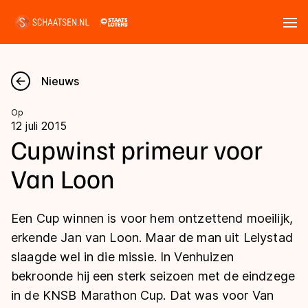
Tickets
Zoeken
Nieuws
Nieuws
Op
12 juli 2015
Kalender
Cupwinst primeur voor
Van Loon
Disciplines
Marathon
Uitslagen
Een Cup winnen is voor hem ontzettend moeilijk,
Langebaan
erkende Jan van Loon. Maar de man uit Lelystad
Langebaan
slaagde wel in die missie. In Venhuizen
Shorttrack
Tijden & historie
bekroonde hij een sterk seizoen met de eindzege
Shorttrack
Inlineskaten
in de KNSB Marathon Cup. Dat was voor Van
Ranglijsten Langebaan
Marathon
Kunstschaatsen