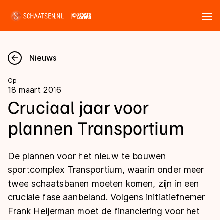
Tickets
Zoeken
Nieuws
Nieuws
Op
18 maart 2016
Kalender
Cruciaal jaar voor
plannen Transportium
Disciplines
Marathon
Uitslagen
De plannen voor het nieuw te bouwen
Langebaan
sportcomplex Transportium, waarin onder meer
Langebaan
twee schaatsbanen moeten komen, zijn in een
Shorttrack
Tijden & historie
cruciale fase aanbeland. Volgens initiatiefnemer
Shorttrack
Inlineskaten
Frank Heijerman moet de financiering voor het
Ranglijsten Langebaan
Marathon
Kunstschaatsen