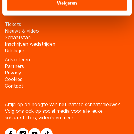
Meld je aan
Sommige partners kunnen gegevens doorgeven aan
Weigeren
landen buiten de EU, zoals de VS, waar mogelijk geen
adequaat beschermingsniveau geldt volgens de GDPR.
Tickets
Door op ‘Toestaan’ te klikken, stemt u in met deze
Nieuws & video
overdracht. Meer informatie vindt u in ons
cookiebeleid
.
Schaatsfan
Inschrijven wedstrijden
Uitslagen
Adverteren
Partners
Privacy
Cookies
Contact
Altijd op de hoogte van het laatste schaatsnieuws?
Volg ons ook op social media voor alle leuke
schaatsfoto's, video's en meer!