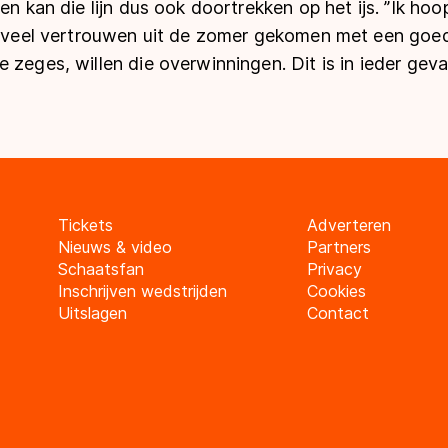
en kan die lijn dus ook doortrekken op het ijs. ’’Ik hoop 
et veel vertrouwen uit de zomer gekomen met een goe
 zeges, willen die overwinningen. Dit is in ieder geval
Tickets
Adverteren
Nieuws & video
Partners
Schaatsfan
Privacy
Inschrijven wedstrijden
Cookies
Uitslagen
Contact