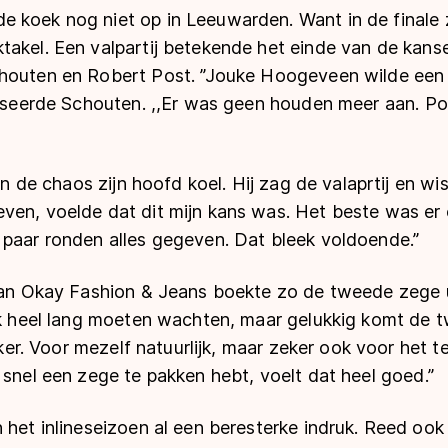
 koek nog niet op in Leeuwarden. Want in de finale
takel. Een valpartij betekende het einde van de kans
houten en Robert Post. ’’Jouke Hoogeveen wilde een g
alyseerde Schouten. ,,Er was geen houden meer aan. 
 in de chaos zijn hoofd koel. Hij zag de valaprtij en wi
en, voelde dat dit mijn kans was. Het beste was er oo
paar ronden alles gegeven. Dat bleek voldoende.’’
 van Okay Fashion & Jeans boekte zo de tweede zege u
 ik heel lang moeten wachten, maar gelukkig komt de
ekker. Voor mezelf natuurlijk, maar zeker ook voor het 
 snel een zege te pakken hebt, voelt dat heel goed.’’
 het inlineseizoen al een beresterke indruk. Reed ook 