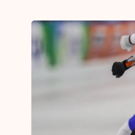
Tijden & historie
De weg op
Schaatsfans
Olympische Spe