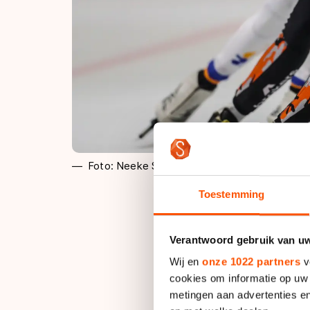
Foto: Neeke Smit
Toestemming
Op het moment dat 
Verantwoord gebruik van u
nog. Crispijn Ariën
Wij en
onze 1022 partners
v
Marathon Cup solo 
cookies om informatie op uw 
voor Sam Boon. Als 
metingen aan advertenties en