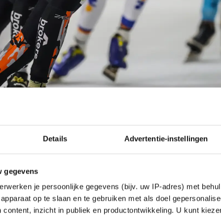
Details
Advertentie-instellingen
niemand er meer op rekende ontplofte de koers i
w gegevens
s profiteerde daar volop van. Hij kwam in de tweede
erwerken je persoonlijke gegevens (bijv. uw IP-adres) met behul
als winnaar over de streep. Jouke Hoogeveen eindi
apparaat op te slaan en te gebruiken met als doel gepersonalise
beloning incasseerde Ariëns ook nog het oranje lei
 content, inzicht in publiek en productontwikkeling. U kunt kiez