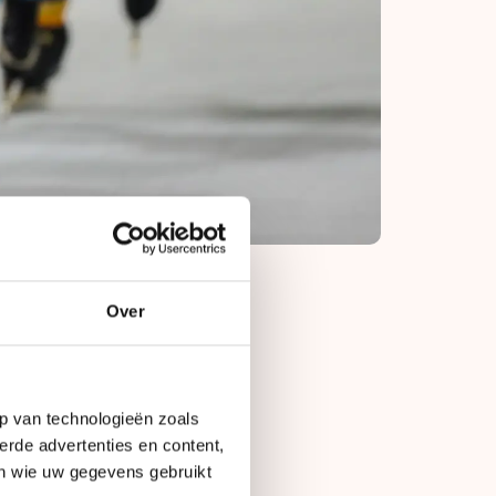
Over
n Leeuwarden toch
 race van de KPN
p van technologieën zoals
gde als tweede, net
erde advertenties en content,
derspak.
en wie uw gegevens gebruikt