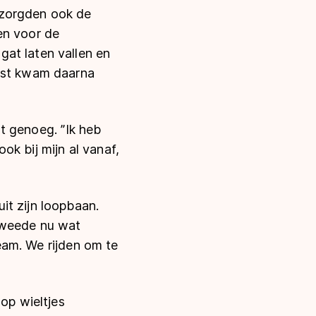
 zorgden ook de
en voor de
at laten vallen en
Post kwam daarna
st genoeg. ’’Ik heb
k bij mijn al vanaf,
it zijn loopbaan.
 tweede nu wat
team. We rijden om te
op wieltjes