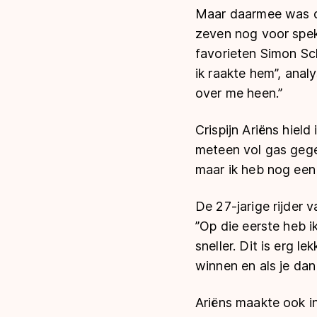
Maar daarmee was de
zeven nog voor spek
favorieten Simon Sc
ik raakte hem’’, an
over me heen.’’
Crispijn Ariëns hield
meteen vol gas gegev
maar ik heb nog een 
De 27-jarige rijder
’’Op die eerste heb
sneller. Dit is erg l
winnen en als je dan
Ariëns maakte ook in