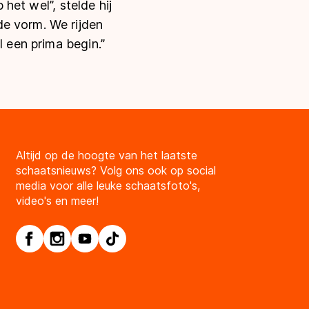
het wel’’, stelde hij
de vorm. We rijden
 een prima begin.’’
Altijd op de hoogte van het laatste
schaatsnieuws? Volg ons ook op social
media voor alle leuke schaatsfoto's,
video's en meer!