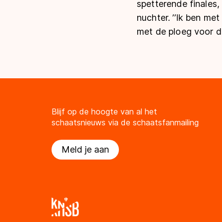
spetterende finales, 
nuchter. ’’Ik ben m
met de ploeg voor de
Blijf op de hoogte van al het
schaatsnieuws via de schaatsfanmailing
Meld je aan