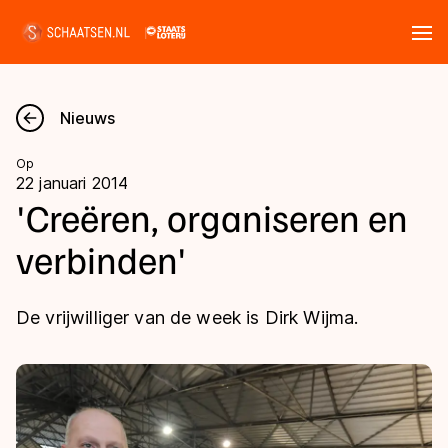
Tickets
Zoeken
Nieuws
Nieuws
Op
22 januari 2014
Kalender
'Creëren, organiseren en
verbinden'
Disciplines
Marathon
Uitslagen
De vrijwilliger van de week is Dirk Wijma.
Langebaan
Langebaan
Shorttrack
Tijden & historie
Shorttrack
Inlineskaten
Ranglijsten Langebaan
Marathon
Kunstschaatsen