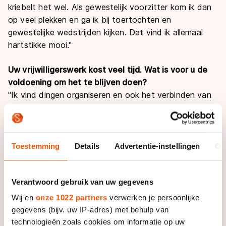
kriebelt het wel. Als gewestelijk voorzitter kom ik dan
op veel plekken en ga ik bij toertochten en
gewestelijke wedstrijden kijken. Dat vind ik allemaal
hartstikke mooi."
Uw vrijwilligerswerk kost veel tijd. Wat is voor u de
voldoening om het te blijven doen?
"Ik vind dingen organiseren en ook het verbinden van
mensen hartstikke leuk. Dat inspireert mijzelf ook weer
en daar haal ik energie uit. Ik vind het mooi om te zien
dat ik iets voor het schaatsen in Groningen en
Nederland kan betekenen. Het is leuk om samen met
Toestemming
Details
Advertentie-instellingen
Ov
anderen dingen te creëren, wedstrijden te organiseren,
maar ook gewoon het mogelijk maken dat er
Verantwoord gebruik van uw gegevens
geschaatst kan worden."
Wij en
onze 1022 partners
verwerken je persoonlijke
"Ik ben ooit betrokken geweest bij het landelijk
gegevens (bijv. uw IP-adres) met behulp van
kunstrijden, maar daar ben ik ook weer vrij snel
technologieën zoals cookies om informatie op uw