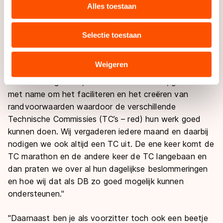
websiteverkeer te analyseren. We delen informatie over
Alles toestaan
shorttrackwedstrijd op Kardinge geopend en twee
uw gebruik van onze site met onze partners voor social
weken geleden heb ik bij een kunstrijwedstrijd de
media, advertenties en analyse. Zij kunnen deze
medailles uitgereikt."
Selectie toestaan
combineren met andere gegevens die u aan hen heeft
verstrekt of die zij hebben verzameld via hun services.
Kunt u de taken van een gewestelijk voorzitter
Sommige partners kunnen gegevens doorgeven aan
Weigeren
omschrijven?
landen buiten de EU, zoals de VS, waar mogelijk geen
"Binnen het gewest, vooral binnen het DB, gaat het
adequaat beschermingsniveau geldt volgens de GDPR.
met name om het faciliteren en het creëren van
Door op ‘Toestaan’ te klikken, stemt u in met deze
randvoorwaarden waardoor de verschillende
overdracht. Meer informatie vindt u in ons
cookiebeleid
.
Technische Commissies (TC’s – red) hun werk goed
kunnen doen. Wij vergaderen iedere maand en daarbij
nodigen we ook altijd een TC uit. De ene keer komt de
TC marathon en de andere keer de TC langebaan en
dan praten we over al hun dagelijkse beslommeringen
en hoe wij dat als DB zo goed mogelijk kunnen
ondersteunen."
"Daarnaast ben je als voorzitter toch ook een beetje