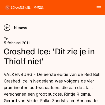
Tickets
Zoeken
Nieuws
Nieuws
Op
5 februari 2011
Kalender
Crashed Ice: 'Dit zie je in
Thialf niet'
Disciplines
Marathon
Uitslagen
VALKENBURG - De eerste editie van de Red Bull
Langebaan
Crashed Ice in Nederland was volgens de vier
Langebaan
prominenten oud-schaatsers die aan de start
Shorttrack
Tijden & historie
verschenen een groot succes. Rintje Ritsma,
Shorttrack
Inlineskaten
Gerard van Velde, Falko Zandstra en Annamarie
Ranglijsten Langebaan
Marathon
Kunstschaatsen