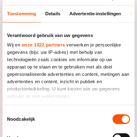
Toestemming
Details
Advertentie-instellingen
Ov
De laatste startbewijzen voor de Olympische Spelen
van Sotsji worden in de Duitse plaats verdeeld. Bij de
dames gaat het om nog zes plaatsen. Namens
Verantwoord gebruik van uw gegevens
Nederland probeert Couwenberg een ticket te
Wij en
onze 1022 partners
verwerken je persoonlijke
bemachtigen.
gegevens (bijv. uw IP-adres) met behulp van
technologieën zoals cookies om informatie op uw
Met haar optreden wist de in Netersel woonachtige
apparaat op te slaan en te gebruiken met als doel
Couwenberg 36.81 punten te scoren, wat haar een
gepersonaliseerde advertenties en content, metingen aan
voorlopige 24
e
plaats oplevert.
advertenties en content, inzicht in publiek en
productontwikkeling. U kunt kiezen wie uw gegevens
Dit betekent een voorlopige achttiende plaats op de
gebruikt en met welke doelen.
lijst met kandidaten voor een olympisch ticket,
aangezien zes landen die momenteel voor haar staan
Als u het toestaat, willen we ook graag:
Toestemmingsselectie
niet meedingen naar de startbewijzen.
Noodzakelijk
Informatie verzamelen over uw geografische locatie,
die tot een paar meter nauwkeurig kan zijn
Over de korte kür was de Nederlandse niet erg te
Uw apparaat identificeren door het actief te scannen
spreken. "Mijn dubbele axel was met een hand aan het