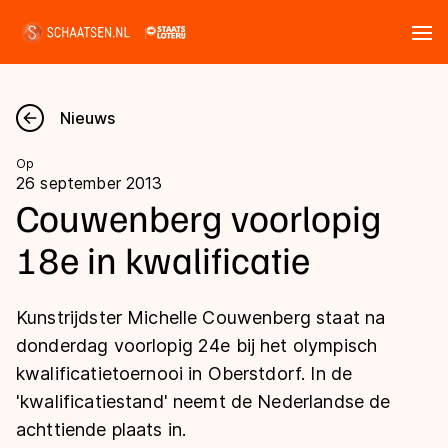
Tickets
Zoeken
Nieuws
Nieuws
Op
26 september 2013
Kalender
Couwenberg voorlopig
18e in kwalificatie
Disciplines
Marathon
Uitslagen
Kunstrijdster Michelle Couwenberg staat na
Langebaan
donderdag voorlopig 24e bij het olympisch
Langebaan
kwalificatietoernooi in Oberstdorf. In de
Shorttrack
Tijden & historie
'kwalificatiestand' neemt de Nederlandse de
Shorttrack
Inlineskaten
achttiende plaats in.
Ranglijsten Langebaan
Marathon
Kunstschaatsen