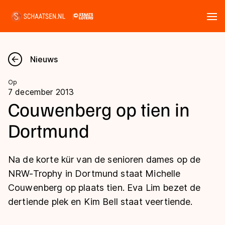
Tickets
Zoeken
Nieuws
Nieuws
Op
7 december 2013
Kalender
Couwenberg op tien in
Dortmund
Disciplines
Marathon
Uitslagen
Na de korte kür van de senioren dames op de
Langebaan
NRW-Trophy in Dortmund staat Michelle
Langebaan
Couwenberg op plaats tien. Eva Lim bezet de
Shorttrack
Tijden & historie
dertiende plek en Kim Bell staat veertiende.
Shorttrack
Inlineskaten
Ranglijsten Langebaan
Marathon
Kunstschaatsen