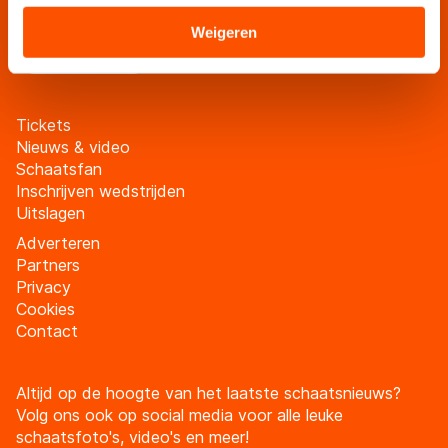
verstrekt of die zij hebben verzameld via hun services.
schaatsfanmailing
Sommige partners kunnen gegevens doorgeven aan
Weigeren
Meld je aan
landen buiten de EU, zoals de VS, waar mogelijk geen
adequaat beschermingsniveau geldt volgens de GDPR.
Door op ‘Toestaan’ te klikken, stemt u in met deze
Tickets
overdracht. Meer informatie vindt u in ons
cookiebeleid
.
Nieuws & video
Schaatsfan
Inschrijven wedstrijden
Uitslagen
Adverteren
Partners
Privacy
Cookies
Contact
Altijd op de hoogte van het laatste schaatsnieuws?
Volg ons ook op social media voor alle leuke
schaatsfoto's, video's en meer!