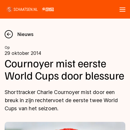
Tickets
Zoeken
Nieuws
Nieuws
Op
29 oktober 2014
Kalender
Cournoyer mist eerste
World Cups door blessure
Disciplines
Marathon
Uitslagen
Shorttracker Charle Cournoyer mist door een
Langebaan
breuk in zijn rechtervoet de eerste twee World
Langebaan
Cups van het seizoen.
Shorttrack
Tijden & historie
Shorttrack
Inlineskaten
Ranglijsten Langebaan
Marathon
Kunstschaatsen