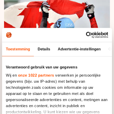
De weg op
Persoonlijke records & tijden
Inlineskaten
Schoonrijden
Inschrijven wedstrijden
Historie & statistiek
Schaatsfans
Kunstschaatsen
Natuurijs
Algemene Nederlandse Schaatstijd
Alles voor jou als schaatsfan
Deze zomer de weg op
Olympische Spelen
Evenementen
Waar kan ik schaatsen en skaten?
Olympische Spelen
Tickets
Toestemming
Details
Advertentie-instellingen
Ov
Medaille overzicht
Livestreams
Medaillespiegel
Word schaatsfan!
Verantwoord gebruik van uw gegevens
Olympische uitslagen
Winacties
Wij en
onze 1022 partners
verwerken je persoonlijke
gegevens (bijv. uw IP-adres) met behulp van
Van Jong tot Goud verhalen
technologieën zoals cookies om informatie op uw
apparaat op te slaan en te gebruiken met als doel
gepersonaliseerde advertenties en content, metingen aan
Foto: Sander Chamid
advertenties en content, inzicht in publiek en
productontwikkeling. U kunt kiezen wie uw gegevens