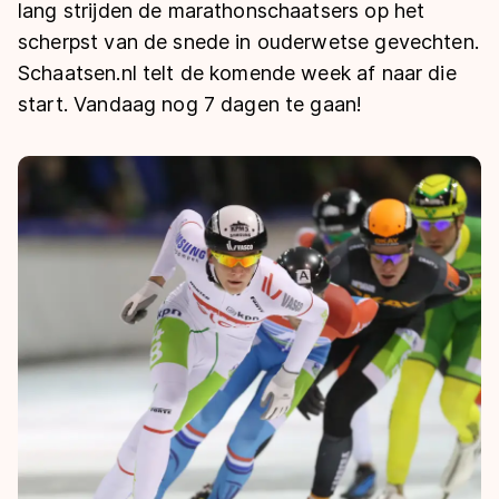
De weg op
lang strijden de marathonschaatsers op het
Persoonlijke records & tijden
Inlineskaten
Schoonrijden
scherpst van de snede in ouderwetse gevechten.
Inschrijven wedstrijden
Historie & statistiek
Schaatsfans
Kunstschaatsen
Schaatsen.nl telt de komende week af naar die
Natuurijs
Algemene Nederlandse Schaatstijd
start. Vandaag nog 7 dagen te gaan!
Alles voor jou als schaatsfan
Deze zomer de weg op
Olympische Spelen
Evenementen
Waar kan ik schaatsen en skaten?
Olympische Spelen
Tickets
Medaille overzicht
Livestreams
Medaillespiegel
Word schaatsfan!
Olympische uitslagen
Winacties
Van Jong tot Goud verhalen