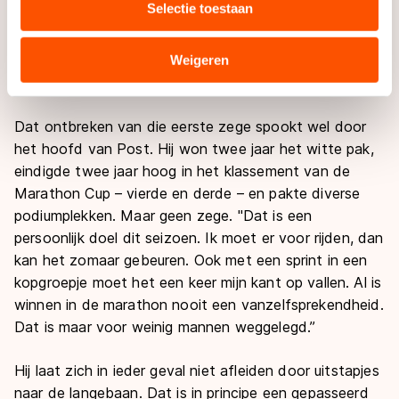
Selectie toestaan
aanvallers in ons team, met jongens die al eens
combineren met andere gegevens die u aan hen heeft
verstrekt of die zij hebben verzameld via hun services.
hebben gewonnen. Dat heb ik niet. Is niet erg. Die
Sommige partners kunnen gegevens doorgeven aan
geleidelijke weg vind ik prima. Als je jong alles wint, is
Weigeren
landen buiten de EU, zoals de VS, waar mogelijk geen
dat geen garantie dat je blijft winnen.’’
adequaat beschermingsniveau geldt volgens de GDPR.
Door op ‘Toestaan’ te klikken, stemt u in met deze
Dat ontbreken van die eerste zege spookt wel door
overdracht. Meer informatie vindt u in ons
cookiebeleid
.
het hoofd van Post. Hij won twee jaar het witte pak,
eindigde twee jaar hoog in het klassement van de
Marathon Cup – vierde en derde – en pakte diverse
podiumplekken. Maar geen zege. "Dat is een
persoonlijk doel dit seizoen. Ik moet er voor rijden, dan
kan het zomaar gebeuren. Ook met een sprint in een
kopgroepje moet het een keer mijn kant op vallen. Al is
winnen in de marathon nooit een vanzelfsprekendheid.
Dat is maar voor weinig mannen weggelegd.’’
Hij laat zich in ieder geval niet afleiden door uitstapjes
naar de langebaan. Dat is in principe een gepasseerd