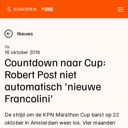
Tickets
Zoeken
Nieuws
Nieuws
Op
16 oktober 2016
Kalender
Countdown naar Cup:
Robert Post niet
Disciplines
automatisch 'nieuwe
Marathon
Uitslagen
Francolini'
Langebaan
Langebaan
Shorttrack
Tijden & historie
De strijd om de KPN Marathon Cup barst op 22
Shorttrack
Inlineskaten
oktober in Amsterdam weer los. Vier maanden
Ranglijsten Langebaan
Marathon
Kunstschaatsen