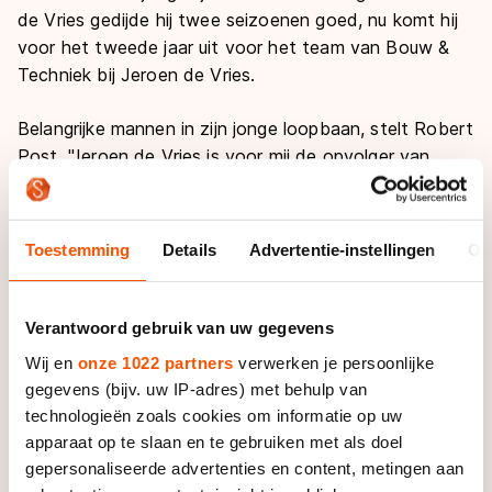
de Vries gedijde hij twee seizoenen goed, nu komt hij
voor het tweede jaar uit voor het team van Bouw &
Techniek bij Jeroen de Vries.
Belangrijke mannen in zijn jonge loopbaan, stelt Robert
Post. "Jeroen de Vries is voor mij de opvolger van
Ynco de Vries, met wie ik twee jaar prima heb gewerkt.
Maar de samenwerking met Jeroen was voor mij de
reden vorig jaar de stap naar dit team te maken. Hij
Toestemming
Details
Advertentie-instellingen
Ov
heeft veel invloed, is heel belangrijk voor me. We
hebben veel contact, en ik hecht veel waarde aan die
communicatie. Jeroen de Vries wil me echt beter
Verantwoord gebruik van uw gegevens
maken en hij heeft een groot aandeel in mijn
Wij en
onze 1022 partners
verwerken je persoonlijke
prestaties.’’
gegevens (bijv. uw IP-adres) met behulp van
technologieën zoals cookies om informatie op uw
Hij staat er goed voor, zegt Post, die nog tot en met
apparaat op te slaan en te gebruiken met als doel
woensdag met Bouw & Techniek in het trainingskamp
gepersonaliseerde advertenties en content, metingen aan
in Inzell blijft. "Een aantal jongens heeft hier ook weer