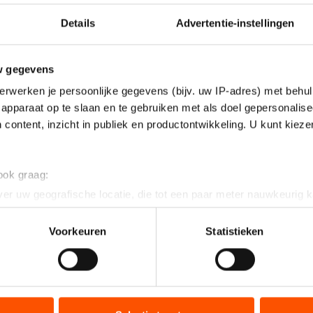
Details
Advertentie-instellingen
w gegevens
erwerken je persoonlijke gegevens (bijv. uw IP-adres) met behul
apparaat op te slaan en te gebruiken met als doel gepersonalise
 content, inzicht in publiek en productontwikkeling. U kunt kiez
 ook graag:
er uw geografische locatie, die tot een paar meter nauwkeurig k
n door het actief te scannen op specifieke eigenschappen (fingerp
onlijke gegevens worden verwerkt en stel uw voorkeuren in he
Voorkeuren
Statistieken
jzigen of intrekken in de Cookieverklaring.
ent en advertenties te personaliseren, socialmediafuncties te 
tie over uw gebruik van onze site met onze partners voor social