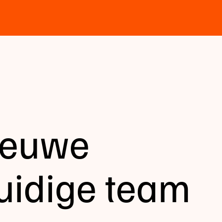
ieuwe
uidige team