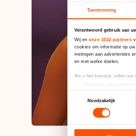
Toestemming
Verantwoord gebruik van u
Wij en
onze 1022 partners
v
cookies om informatie op uw 
metingen aan advertenties en
en met welke doelen.
Als u het toestaat, willen we
Informatie verzamelen ov
Uw apparaat identificere
Toestemmingsselectie
Lees meer over hoe uw perso
Noodzakelijk
toestemming op elk moment wi
We gebruiken cookies om cont
analyseren. We delen informa