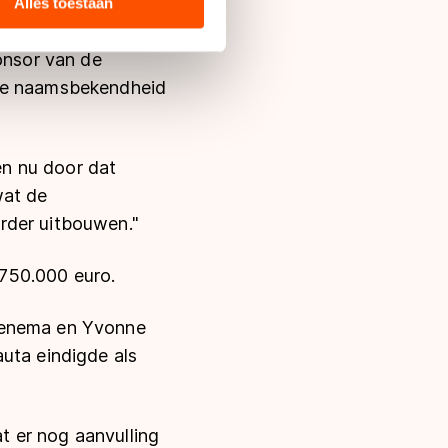
ie zij hebben verzameld via
Alles toestaan
s de VS, waar mogelijk geen
 in met deze overdracht.
onsor van de
nze naamsbekendheid
len nu door dat
wat de
rder uitbouwen."
750.000 euro.
 Oenema en Yvonne
uta eindigde als
at er nog aanvulling