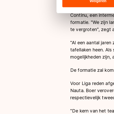
analyse. Zij kunnen deze com
Weigeren
hun services. Sommige partn
adequaat beschermingsniveau
Continu, een interme
Meer informatie vindt u in o
formatie. "We zijn 
te vergroten", zegt 
"Al een aantal jaren
tafellaken heen. Al
mogelijkheden zijn,
De formatie zal kom
Voor Liga reden afg
Nauta. Boer verover
respectievelijk twe
"De kern van het tea