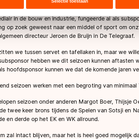
bineren met andere gegevens die u aan hen heeft verstrekt of d
Selectie toestaan
ers kunnen gegevens doorgeven aan landen buiten de EU, zoal
 geldt volgens de GDPR. Door op ‘Toestaan’ te klikken, stemt u
diair in de bouw en industrie, fungeerde al als subsp
ns
cookiebeleid
.
lang op zoek geweest naar een middel of sport om o
algemeen directeur Jeroen de Bruijn in De Telegraaf.
 zitten we tussen servet en tafellaken in, maar we wil
s subsponsor hebben we dit seizoen kunnen aftasten 
 als hoofdsponsor kunnen we dat de komende jaren ve
end seizoen werken met een begroting van minimaal 
elopen seizoen onder anderen Margot Boer, Thijsje
de twee keer brons tijdens de Spelen van Sotsji en Na
ede en derde op het EK en WK allround.
m zal intact blijven, maar het is heel goed mogelijk d