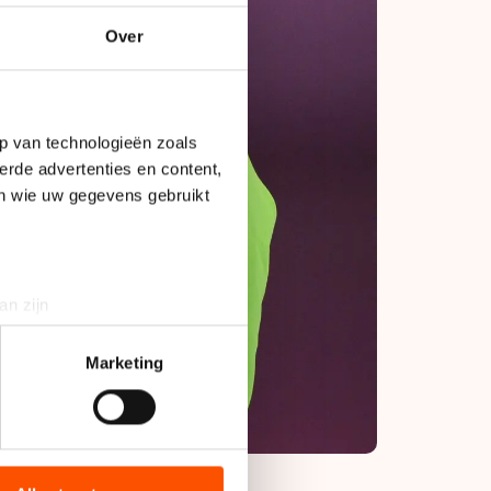
Over
p van technologieën zoals
erde advertenties en content,
en wie uw gegevens gebruikt
an zijn
rinting)
t
detailgedeelte
in. U kunt uw
Marketing
bieden en websiteverkeer te
 media, advertenties en