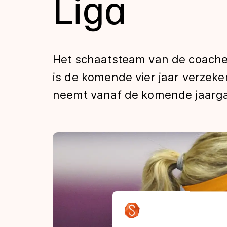
Liga
Tijden & historie
De weg op
Het schaatsteam van de coach
is de komende vier jaar verzek
Schaatsfans
neemt vanaf de komende jaargan
Olympische Spe