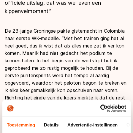
De weg op
officiële uitslag, dat was wel even een
Persoonlijke records & tijden
Inlineskaten
Schoonrijden
kippenvelmoment.”
Inschrijven wedstrijden
Historie & statistiek
Schaatsfans
Kunstschaatsen
Natuurijs
Algemene Nederlandse Schaatstijd
De 23-jarige Groningse pakte gisternacht in Colombia
Alles voor jou als schaatsfan
Deze zomer de weg op
Olympische Spelen
haar eerste WK-medaille. “Met het trainen ging het al
Evenementen
heel goed, dus ik wist dat als alles mee zat ik ver kon
Waar kan ik schaatsen en skaten?
komen. Maar ik had niet gedacht het podium te
Olympische Spelen
Tickets
kunnen halen. In het begin van de wedstrijd heb ik
Medaille overzicht
Livestreams
geprobeerd me zo rustig mogelijk te houden. Bij de
Medaillespiegel
eerste puntensprints werd het tempo al aardig
Word schaatsfan!
opgevoerd, waardoor het peloton begon te breken en
Olympische uitslagen
Winacties
ik elke keer gemakkelijk kon opschuiven naar voren.
Van Jong tot Goud verhalen
Richting het einde van de koers merkte ik dat de rest
moe begon te worden en ik zelf nog aardig fit was.
Toen dacht ik: als ik iets wil moet ik zelf gaan. Met
zes ronden te gaan kon ik 1 punt pakken achter
Toestemming
Details
Advertentie-instellingen
Ov
Simona Di Eugenio (de latere winnares, red.) Die hield