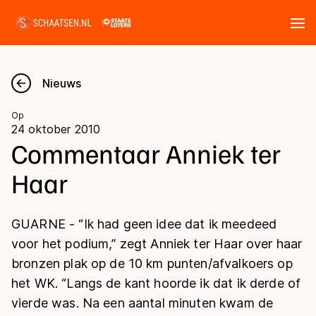
Tickets
Zoeken
Nieuws
Nieuws
Op
24 oktober 2010
Kalender
Commentaar Anniek ter
Haar
Disciplines
Marathon
Uitslagen
GUARNE - “Ik had geen idee dat ik meedeed
Langebaan
voor het podium,” zegt Anniek ter Haar over haar
Langebaan
bronzen plak op de 10 km punten/afvalkoers op
Shorttrack
Tijden & historie
het WK. “Langs de kant hoorde ik dat ik derde of
Shorttrack
Inlineskaten
vierde was. Na een aantal minuten kwam de
Ranglijsten Langebaan
Marathon
Kunstschaatsen