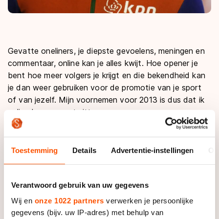
Gevatte oneliners, je diepste gevoelens, meningen en
commentaar, online kan je alles kwijt. Hoe opener je
bent hoe meer volgers je krijgt en die bekendheid kan
je dan weer gebruiken voor de promotie van je sport
of van jezelf. Mijn voornemen voor 2013 is dus dat ik
online kom en ga twitteren.
Als aankomend twittertalent moet ik mijn
twitteridentiteit gaan bepalen. Het voelt als een
Toestemming
Details
Advertentie-instellingen
Ov
belangrijke keuze. Een verkeerde marketingstrategie
kan dramatische gevolgen hebben. Na een klein
onderzoekje ben ik erachter gekomen dat je de
Verantwoord gebruik van uw gegevens
twitteraars in verschillende catagorieen kan indelen.
Wij en
onze 1022 partners
verwerken je persoonlijke
gegevens (bijv. uw IP-adres) met behulp van