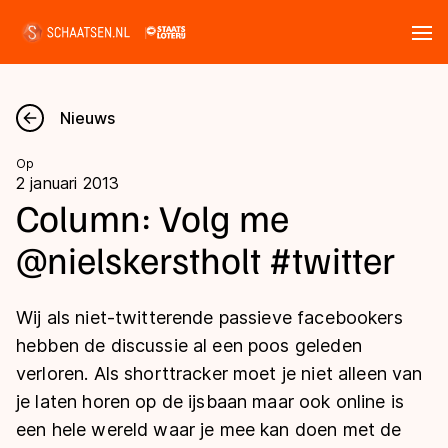
Tickets
Zoeken
Nieuws
Nieuws
Op
2 januari 2013
Kalender
Column: Volg me
@nielskerstholt #twitter
Disciplines
Marathon
Uitslagen
Wij als niet-twitterende passieve facebookers
Langebaan
hebben de discussie al een poos geleden
Langebaan
verloren. Als shorttracker moet je niet alleen van
Shorttrack
Tijden & historie
je laten horen op de ijsbaan maar ook online is
Shorttrack
Inlineskaten
een hele wereld waar je mee kan doen met de
Ranglijsten Langebaan
Marathon
Kunstschaatsen