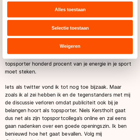
personaliseren, socialmediafuncties te bieden en
immers gelezen worden.
websiteverkeer te analyseren. We delen informatie over
Alles toestaan
uw gebruik van onze site met onze partners voor social
Voor mij is twitteren een spannend avontuur en een
media, advertenties en analyse. Zij kunnen deze
zoektocht naar mijn cyberidentiteit maar tegelijk is het
Selectie toestaan
combineren met andere gegevens die u aan hen heeft
voor een stukje afstand doen van mijn eigen identiteit.
verstrekt of die zij hebben verzameld via hun services.
Los van mijn ethische bezwaren tegen twitter, kort
Sommige partners kunnen gegevens doorgeven aan
Weigeren
samengevat: internetvervuiling van mensen met
landen buiten de EU, zoals de VS, waar mogelijk geen
chronisch aandachtstekort, vind ik ook dat je als
adequaat beschermingsniveau geldt volgens de GDPR.
topsporter honderd procent van je energie in je sport
Door op ‘Toestaan’ te klikken, stemt u in met deze
moet steken.
overdracht. Meer informatie vindt u in ons
cookiebeleid
.
Iets als twitter vond ik tot nog toe bijzaak. Maar
zoals ik al zei hebben ik en de tegenstanders met mij
de discussie verloren omdat publiciteit ook bij je
belangen hoort als topsporter. Niels Kerstholt gaat
dus net als zijn topsportcollega’s online en zal eens
gaan nadenken over een goede openingszin. Ik ben
benieuwd hoe het gaat bevallen. Volg mij