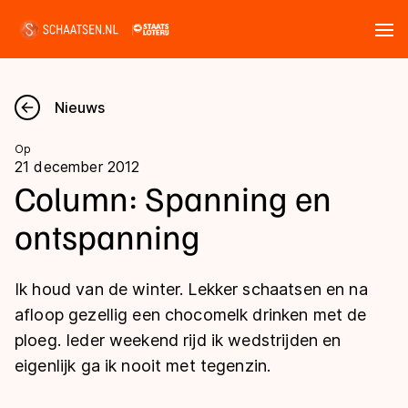
Tickets
Zoeken
Nieuws
Nieuws
Op
21 december 2012
Kalender
Column: Spanning en
ontspanning
Disciplines
Marathon
Uitslagen
Ik houd van de winter. Lekker schaatsen en na
Langebaan
afloop gezellig een chocomelk drinken met de
Langebaan
ploeg. Ieder weekend rijd ik wedstrijden en
Shorttrack
Tijden & historie
eigenlijk ga ik nooit met tegenzin.
Shorttrack
Inlineskaten
Ranglijsten Langebaan
Marathon
Kunstschaatsen