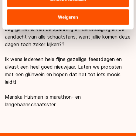
combineren met andere gegevens die u aan hen heeft
verstrekt of die zij hebben verzameld via hun services.
Het is de combinatie van spanning en ontspanning. De
Sommige partners kunnen gegevens doorgeven aan
Weigeren
ene dag geniet ik van de gezelligheid en de andere
landen buiten de EU, zoals de VS, waar mogelijk geen
dag geniet ik van de spanning en de uitdaging en de
adequaat beschermingsniveau geldt volgens de GDPR.
aandacht van alle schaatsfans, want jullie komen deze
Door op ‘Toestaan’ te klikken, stemt u in met deze
dagen toch zeker kijken??
overdracht. Meer informatie vindt u in ons
cookiebeleid
.
Ik wens iedereen hele fijne gezellige feestdagen en
alvast een heel goed nieuwjaar. Laten we proosten
met een glühwein en hopen dat het tot iets moois
leidt!
Mariska Huisman is marathon- en
langebaanschaatsster
.