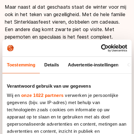
Maar naast al dat geschaats staat de winter voor mij
ook in het teken van gezelligheid. Met de hele familie
het Sinterklaasfeest vieren, dobbelen om cadeaus.
Een andere dag komt zwarte piet op visite. Met
pepernoten en speculaas is het feest compleet.
Nu maken we ons alweer op voor de kerstdagen. De
kerstboom staat. Hier en daar branden gezellige
Toestemming
Details
Advertentie-instellingen
Ov
sfeerlichtjes en ook de cadeaus liggen alweer onder
de boom. Gezellig met de hele familie eten en
spelletjes spelen.
Verantwoord gebruik van uw gegevens
Wij en
onze 1022 partners
verwerken je persoonlijke
Wij als schaatsers moeten er wel een beetje om
gegevens (bijv. uw IP-adres) met behulp van
denken, deze dagen, dat de focus op de wedstrijden
technologieën zoals cookies om informatie op uw
ligt. Het is een drukke en belangrijke periode met op
apparaat op te slaan en te gebruiken met als doel
tweede kerstdag het NK marathon en op 29 en 30
gepersonaliseerde advertenties en content, metingen aan
december het NK allround. Daarna is op 2 januari het
advertenties en content, inzicht in publiek en
NK mass start.