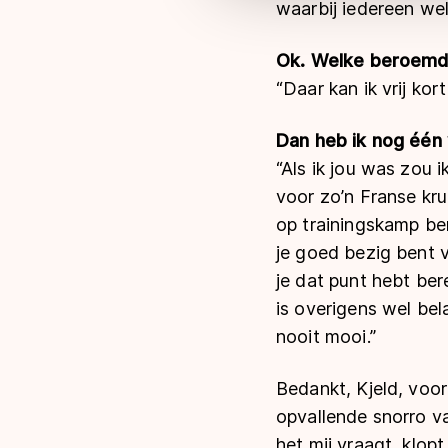
waarbij iedereen wel 
Ok. Welke beroemdh
“Daar kan ik vrij kor
Dan heb ik nog één 
“Als ik jou was zou 
voor zo’n Franse kru
op trainingskamp ben
je goed bezig bent v
je dat punt hebt ber
is overigens wel bel
nooit mooi.”
Bedankt, Kjeld, voor
opvallende
snorro
v
het mij vraagt, klopt