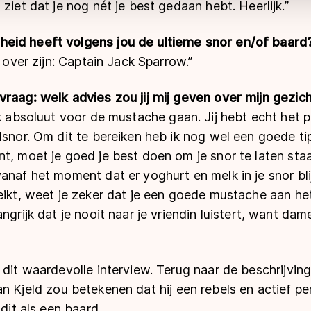
ziet dat je nog nét je best gedaan hebt. Heerlijk.”
eid heeft volgens jou de ultieme snor en/of baard
t over zijn: Captain Jack Sparrow.”
vraag: welk advies zou jij mij geven over mijn gezic
ik absoluut voor de
mustache
gaan. Jij hebt echt het 
lsnor. Om dit te bereiken heb ik nog wel een goede ti
t, moet je goed je best doen om je snor te laten sta
anaf het moment dat er yoghurt en melk in je snor bl
eikt, weet je zeker dat je een goede
mustache
aan he
angrijk dat je nooit naar je vriendin luistert, want da
 dit waardevolle interview. Terug naar de beschrijvin
an Kjeld zou betekenen dat hij een rebels en actief per
 dit als een baard.