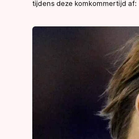
tijdens deze komkommertijd af: 
Tijden & historie
De weg op
Schaatsfans
Olympische Spe