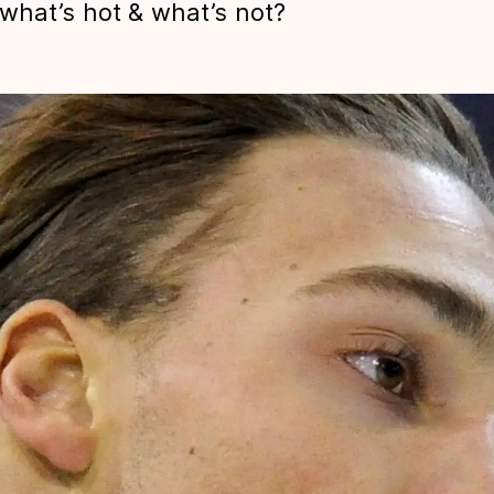
what’s hot & what’s not?
len