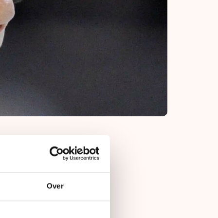
ilkinson heeft de
vallende snorren en
Over
kkebaarden, in de