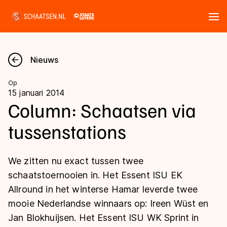
Tickets
Zoeken
Nieuws
Nieuws
Op
15 januari 2014
Kalender
Column: Schaatsen via
tussenstations
Disciplines
Marathon
Uitslagen
We zitten nu exact tussen twee
Langebaan
schaatstoernooien in. Het Essent ISU EK
Langebaan
Allround in het winterse Hamar leverde twee
Shorttrack
Tijden & historie
mooie Nederlandse winnaars op: Ireen Wüst en
Shorttrack
Inlineskaten
Jan Blokhuijsen. Het Essent ISU WK Sprint in
Ranglijsten Langebaan
Marathon
Kunstschaatsen