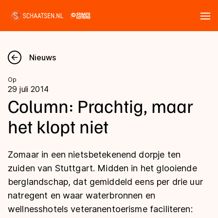
Tickets
Zoeken
Nieuws
Nieuws
Op
29 juli 2014
Kalender
Column: Prachtig, maar
het klopt niet
Disciplines
Marathon
Uitslagen
Zomaar in een nietsbetekenend dorpje ten
Langebaan
zuiden van Stuttgart. Midden in het glooiende
Langebaan
berglandschap, dat gemiddeld eens per drie uur
Shorttrack
Tijden & historie
natregent en waar waterbronnen en
Shorttrack
Inlineskaten
wellnesshotels veteranentoerisme faciliteren:
Ranglijsten Langebaan
Marathon
Kunstschaatsen