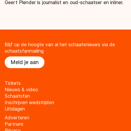
Geert Plender is journalist en oud-schaatser en inliner.
Blijf op de hoogte van al het schaatsnieuws via de
schaatsfanmailing
Meld je aan
Tickets
Nieuws & video
Schaatsfan
Inschrijven wedstrijden
Uitslagen
Adverteren
Partners
Privacy