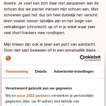
duwde. Je voet kan zich daar niet aanpassen aan de
schoen dus we pasten meteen mijn schoen aan. Met
schoenen gaat het dus om heel duidelijk het verschil
leren voelen tussen tijdelijke pijn en het begin van
verkalkingen (chronisch) op of in je enkel waar zeer
veel shorttrackers mee rondlopen.
Mijn knieen zijn ook al jaren een punt van aandacht.
Door niet juist bewegen of in een onnatuurlijk diepe
kniehoek te zitten komen er krachten op een knie die
schadelijk kunnen zijn.
Toestemming
Details
Advertentie-instellingen
Ov
Tijdens de eerste trainingen van het seizoen komen bij
mij de irritaties in mijn knie op. Door de stijfheid in de
spieren van de rust, de ontwenning van belasting in
Verantwoord gebruik van uw gegevens
mijn knie en het gebrek aan coördinatie in het begin
Wij en
onze 1022 partners
verwerken je persoonlijke
van het schaatsseizoen, zijn mijn knieën extra gevoelig
gegevens (bijv. uw IP-adres) met behulp van
en is het belangrijk om goed te voelen welke kniepijn