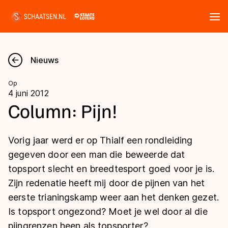
Tickets
Zoeken
Nieuws
Nieuws
Op
4 juni 2012
Kalender
Column: Pijn!
Disciplines
Vorig jaar werd er op Thialf een rondleiding
Marathon
gegeven door een man die beweerde dat
Uitslagen
topsport slecht en breedtesport goed voor je is.
Langebaan
Zijn redenatie heeft mij door de pijnen van het
Langebaan
Shorttrack
Tijden & historie
eerste trianingskamp weer aan het denken gezet.
Shorttrack
Inlineskaten
Is topsport ongezond? Moet je wel door al die
Ranglijsten Langebaan
Marathon
pijngrenzen heen als topsporter?
Kunstschaatsen