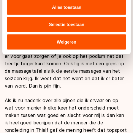
wel wat van geleerd en gebruik ik zijn zinnetje over pijn
websiteverkeer te analyseren. We delen informatie over
Alles toestaan
op zware momenten om pijn in mijn benen niet meer te
uw gebruik van onze site met onze partners voor social
hoeven zien als last.
media, advertenties en analyse. Zij kunnen deze
Selectie toestaan
combineren met andere gegevens die u aan hen heeft
De mentale gewenning aan pijn zoals Jeroen Otter het
verstrekt of die zij hebben verzameld via hun services.
noemt of de lichamelijke gewenning zoals ik het noem,
Sommige partners kunnen gegevens doorgeven aan
Weigeren
is iets waar je als topsporter niet omheen kunt en die
landen buiten de EU, zoals de VS, waar mogelijk geen
adequaat beschermingsniveau geldt volgens de GDPR.
er voor gaat zorgen of je ook op het podium net dat
Door op ‘Toestaan’ te klikken, stemt u in met deze
treetje hoger kunt komen. Ook lig ik met een grijns op
overdracht. Meer informatie vindt u in ons
cookiebeleid
.
de massagetafel als ik de eerste massages van het
seizoen krijg. Ik weet dat het went en dat ik er beter
van word. Dan is pijn fijn.
Als ik nu nadenk over alle pijnen die ik ervaar en op
wat voor manier ik elke keer het onderscheid moet
maken tussen wat goed en slecht voor mij is dan kan
ik heel goed begrijpen dat de meneer die de
rondleiding in Thialf gaf de mening heeft dat topsport