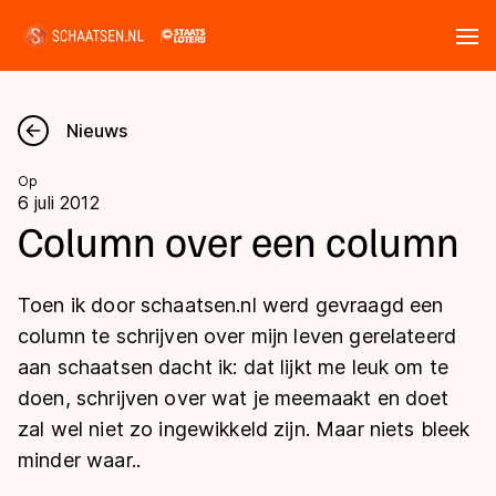
Tickets
Zoeken
Nieuws
Nieuws
Op
6 juli 2012
Kalender
Column over een column
Disciplines
Toen ik door schaatsen.nl werd gevraagd een
Marathon
column te schrijven over mijn leven gerelateerd
Uitslagen
aan schaatsen dacht ik: dat lijkt me leuk om te
Langebaan
doen, schrijven over wat je meemaakt en doet
Langebaan
Shorttrack
Tijden & historie
zal wel niet zo ingewikkeld zijn. Maar niets bleek
Shorttrack
Inlineskaten
minder waar..
Ranglijsten Langebaan
Marathon
Kunstschaatsen