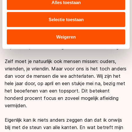
websiteverkeer te analyseren. We delen informatie over
Niet te vergeten je sociale leven. Je bent meer dan
Alles toestaan
uw gebruik van onze site met onze partners voor social
honderd dagen van huis en de dagen dat je thuis bent
media, advertenties en analyse. Zij kunnen deze
kun je nooit je schema uit het oog verliezen. Niet
Selectie toestaan
combineren met andere gegevens die u aan hen heeft
alleen wij, maar ook de mensen om ons heen moeten
verstrekt of die zij hebben verzameld via hun services.
dat maar gewoon nemen zoals het is. Ik hoor mijn
Sommige partners kunnen gegevens doorgeven aan
Weigeren
vriendin nog zeggen: trainen tijdens Koninginnedag!?
landen buiten de EU, zoals de VS, waar mogelijk geen
Ja, voor mij is dat een dag zoals iedere andere dag.
adequaat beschermingsniveau geldt volgens de GDPR.
Door op ‘Toestaan’ te klikken, stemt u in met deze
Zelf moet je natuurlijk ook mensen missen: ouders,
overdracht. Meer informatie vindt u in ons
cookiebeleid
.
vrienden, je vriendin. Maar voor ons is het toch anders
dan voor de mensen die we achterlaten. Wij zijn het
hele jaar door, op april en een stukje mei na, bezig met
het beoefenen van een topsport. Dit betekent
honderd procent focus en zoveel mogelijk afleiding
vermijden.
Eigenlijk kan ik niets anders zeggen dan dat ik onwijs
blij met de steun van alle kanten. En wat betreft mijn