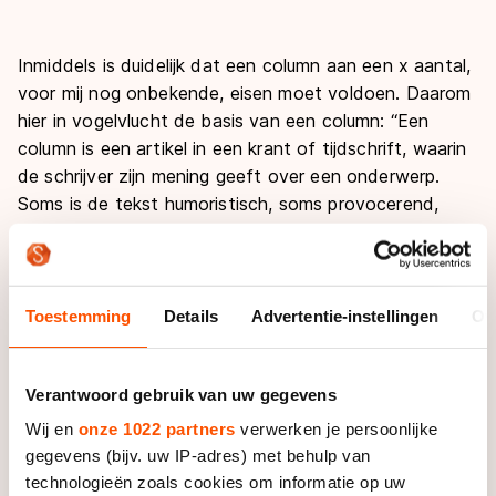
Inmiddels is duidelijk dat een column aan een x aantal,
voor mij nog onbekende, eisen moet voldoen. Daarom
hier in vogelvlucht de basis van een column: “Een
column is een artikel in een krant of tijdschrift, waarin
de schrijver zijn mening geeft over een onderwerp.
Soms is de tekst humoristisch, soms provocerend,
maar het is altijd de persoonlijke kijk op de wereld van
de schrijver/columnist”.
Een column schrijven over je leven is niet makkelijk,
Toestemming
Details
Advertentie-instellingen
Ov
daar ben ik nu wel achter. Eenmaal achter je bureau
denk je na over een onderwerp, laptop in de aanslag
Verantwoord gebruik van uw gegevens
en naarmate ik langer en langer nadacht over mijn
eigen ik, besefte ik dat mijn leven, hoe eenvoudig dit
Wij en
onze 1022 partners
verwerken je persoonlijke
ook klinkt, momenteel uitsluitend uit schaatsen
gegevens (bijv. uw IP-adres) met behulp van
bestaat.
technologieën zoals cookies om informatie op uw