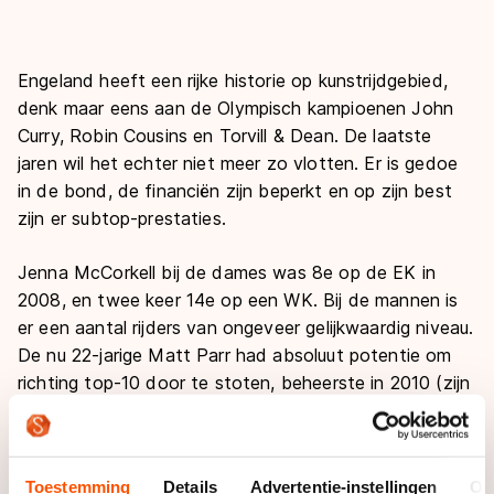
Engeland heeft een rijke historie op kunstrijdgebied,
denk maar eens aan de Olympisch kampioenen John
Curry, Robin Cousins en Torvill & Dean. De laatste
jaren wil het echter niet meer zo vlotten. Er is gedoe
in de bond, de financiën zijn beperkt en op zijn best
zijn er subtop-prestaties.
Jenna McCorkell bij de dames was 8e op de EK in
2008, en twee keer 14e op een WK. Bij de mannen is
er een aantal rijders van ongeveer gelijkwaardig niveau.
De nu 22-jarige Matt Parr had absoluut potentie om
richting top-10 door te stoten, beheerste in 2010 (zijn
beste jaar met een 27e plaats op zijn Ek-debuut) een
drievoudige axel, maar een lange blessure heeft hem
teruggeworpen in zijn ambities.
Toestemming
Details
Advertentie-instellingen
Ov