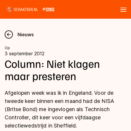
Tickets
Zoeken
Nieuws
Nieuws
Op
3 september 2012
Kalender
Column: Niet klagen
maar presteren
Disciplines
Marathon
Uitslagen
Afgelopen week was ik in Engeland. Voor de
Langebaan
tweede keer binnen een maand had de NISA
Langebaan
(Britse Bond) me ingevlogen als Technisch
Shorttrack
Tijden & historie
Controller, dit keer voor een vijfdaagse
Shorttrack
Inlineskaten
selectiewedstrijd in Sheffield.
Ranglijsten Langebaan
Marathon
Kunstschaatsen