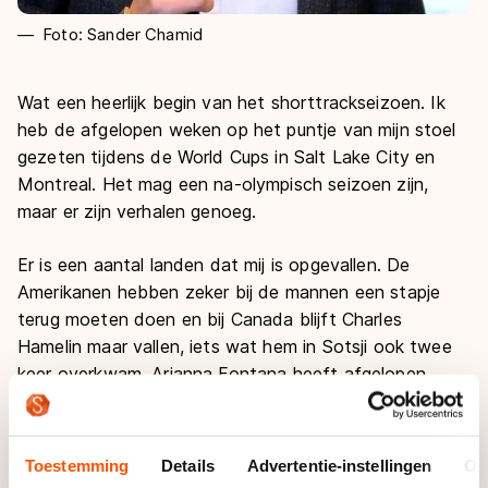
Foto: Sander Chamid
Wat een heerlijk begin van het shorttrackseizoen. Ik
heb de afgelopen weken op het puntje van mijn stoel
gezeten tijdens de World Cups in Salt Lake City en
Montreal. Het mag een na-olympisch seizoen zijn,
maar er zijn verhalen genoeg.
Er is een aantal landen dat mij is opgevallen. De
Amerikanen hebben zeker bij de mannen een stapje
terug moeten doen en bij Canada blijft Charles
Hamelin maar vallen, iets wat hem in Sotsji ook twee
keer overkwam. Arianna Fontana heeft afgelopen
zomer wat gas terug genomen, maar stond wel al vier
keer op het podium.
Toestemming
Details
Advertentie-instellingen
Ov
Over de Nederlanders zo meteen meer, maar wat ik