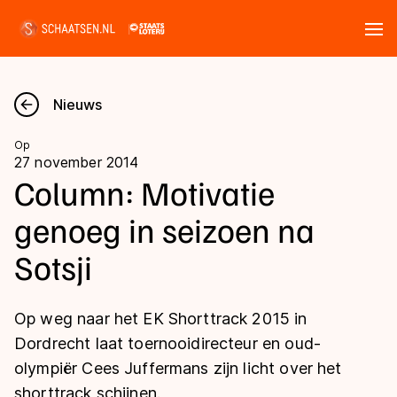
Tickets
Zoeken
Nieuws
Nieuws
Op
27 november 2014
Kalender
Column: Motivatie
genoeg in seizoen na
Disciplines
Sotsji
Marathon
Uitslagen
Langebaan
Op weg naar het EK Shorttrack 2015 in
Langebaan
Shorttrack
Tijden & historie
Dordrecht laat toernooidirecteur en oud-
Shorttrack
Inlineskaten
olympiër Cees Juffermans zijn licht over het
Ranglijsten Langebaan
Marathon
shorttrack schijnen.
Kunstschaatsen