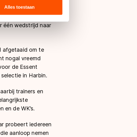
ie zij hebben verzameld via
Alles toestaan
r neemt als tweede
s de VS, waar mogelijk geen
rritsen stond nog
 in met deze overdracht.
r één wedstrijd naar
 afgetaaid om te
omt nogal vreemd
 voor de Essent
selectie in Harbin.
aarbij trainers en
langrijkste
en en de WK’s.
aar probeert iedereen
 die aanloop nemen