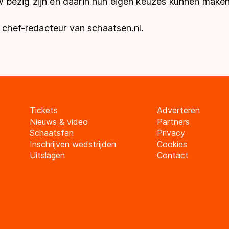
bezig zijn en daarin hun eigen keuzes kunnen maken
s chef-redacteur van schaatsen.nl.
Tickets
Adverteren
Nieuws & video
Partners
Schaatsfan
Privacy
Inschrijven wedstrijden
Cookies
Uitslagen
Contact