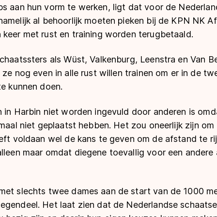
ps aan hun vorm te werken, ligt dat voor de Nederlan
namelijk al behoorlijk moeten pieken bij de KPN NK A
 keer met rust en training worden terugbetaald.
schaatssters als Wüst, Valkenburg, Leenstra en Van 
 ze nog even in alle rust willen trainen om er in de t
 te kunnen doen.
n in Harbin niet worden ingevuld door anderen is omd
nmaal niet geplaatst hebben. Het zou oneerlijk zijn om
eeft voldaan wel de kans te geven om de afstand te r
alleen maar omdat diegene toevallig voor een andere
met slechts twee dames aan de start van de 1000 met
egendeel. Het laat zien dat de Nederlandse schaats