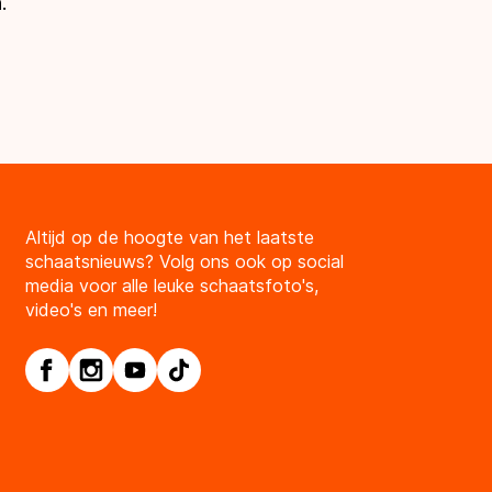
.
Altijd op de hoogte van het laatste
schaatsnieuws? Volg ons ook op social
media voor alle leuke schaatsfoto's,
video's en meer!