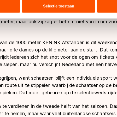
bineren met andere gegevens die u aan hen heeft verstrekt of d
Selectie toestaan
TVM-ploeg bivakkeert op dit moment in Collalbo. Boe
ers kunnen gegevens doorgeven aan landen buiten de EU, zoal
meter een van de vrijgekomen plaatsen in. Annette Ge
 geldt volgens de GDPR. Door op ‘Toestaan’ te klikken, stemt u
meter, maar ook zij zag er het nut niet van in om voo
ns
cookiebeleid
.
 van de 1000 meter KPN NK Afstanden is dit weekend
 maar drie dames op de kilometer aan de start. Dat k
rijdt iedereen zich het snot voor de ogen om tickets
 slepen, maar nu verschijnt Nederland met een halve 
grijpen, want schaatsen blijft een individuele sport w
n route uit te stippelen waarbij de schaatser op de be
r pieken. Dat moet gebeuren op de selectiewedstrijd
ijn te verdienen in de tweede helft van het seizoen. D
ar te nemen, maar waar veel buitenlandse schaatsers