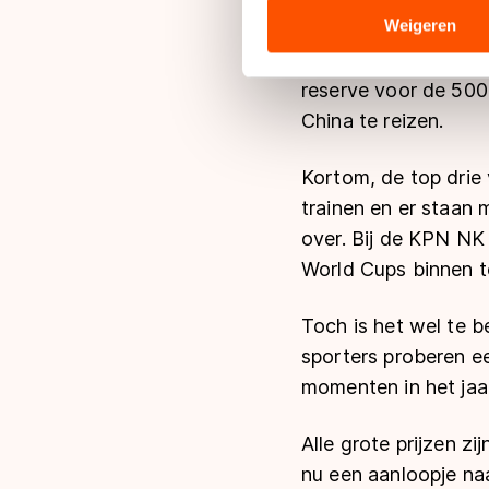
analyse. Zij kunnen deze com
Weigeren
trainingsstage. De 
hun services. Sommige partn
reserve op de 1000 
adequaat beschermingsniveau
reserve voor de 500 
Meer informatie vindt u in o
China te reizen.
Kortom, de top drie
trainen en er staan
over. Bij de KPN NK 
World Cups binnen te
Toch is het wel te be
sporters proberen ee
momenten in het jaa
Alle grote prijzen z
nu een aanloopje na