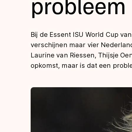
probleem
Tijden & historie
De weg op
Bij de Essent ISU World Cup va
verschijnen maar vier Nederlan
Schaatsfans
Laurine van Riessen, Thijsje 
opkomst, maar is dat een proble
Olympische Spe