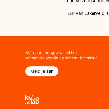
hun seizoensopbouw 
Erik van Lakerveld i
Blijf op de hoogte van al het
schaatsnieuws via de schaatsfanmailing
Meld je aan