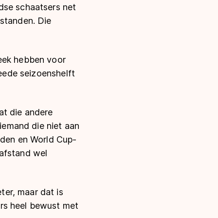
dse schaatsers net
fstanden. Die
Beek hebben voor
weede seizoenshelft
at die andere
 iemand die niet aan
ijden en World Cup-
 afstand wel
er, maar dat is
ers heel bewust met