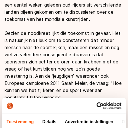
een aantal weken geleden oud-rijders uit verschillende
landen bijeen gekomen om te discussiëren over de
toekomst van het mondiale kunstrijden.
Gezien de noodkreet lijkt die toekomst in gevaar. Het
is natuurlijk niet leuk om te constateren dat minder
mensen naar de sport kijken, maar een misschien nog
wel vervelendere consequentie daarvan is dat
sponsoren zich achter de oren gaan krabben met de
vraag of het kunstrijden nog wel zo’n goede
investering is. Aan de ‘jeugdigen’, waaronder ook
Europees kampioene 2011 Sarah Meier, de vraag:
"
Hoe
kunnen we het tij keren en de sport weer aan
populariteit laten winnen?
"
Een probleem valt bijna niet op te lossen zonder te
weten wat de oorzaken van het probleem zijn. Kort
Toestemming
Details
Advertentie-instellingen
Ov
samengevat kwam de opinie er op neer dat de ISU