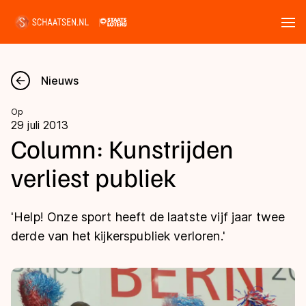
Tickets
Zoeken
Nieuws
Nieuws
Op
29 juli 2013
Kalender
Column: Kunstrijden
verliest publiek
Disciplines
Marathon
Uitslagen
'Help! Onze sport heeft de laatste vijf jaar twee
Langebaan
derde van het kijkerspubliek verloren.'
Langebaan
Shorttrack
Tijden & historie
Shorttrack
Inlineskaten
Ranglijsten Langebaan
Marathon
Kunstschaatsen