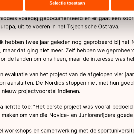
opdrachten moesten worden uitgevoerd.
bineren met andere gegevens die u aan hen heeft verstrekt of d
Selectie toestaan
ers kunnen gegevens doorgeven aan landen buiten de EU, zoal
 geldt volgens de GDPR. Door op ‘Toestaan’ te klikken, stemt u
middels volledig gedocumenteerd en er gaat een soort
ns
cookiebeleid
.
Europa, uit te voeren in het Tsjechische Ostrava.
ik hebben twee jaar geleden nog geprobeerd bij het
, maar dat ging niet meer. Zelf hebben we geprobeerd
oor de landen om ons heen, maar de interesse was hel
n evaluatie van het project van de afgelopen vier jaar,
on aansluiten. De Nordics stoppen niet met hun goede
 nieuw projectvoorstel indienen.
 lichtte toe: “Het eerste project was vooral bedoeld 
p maken om van die Novice- en Juniorenrijders goede
l workshops en samenwerking met de sportuniversite