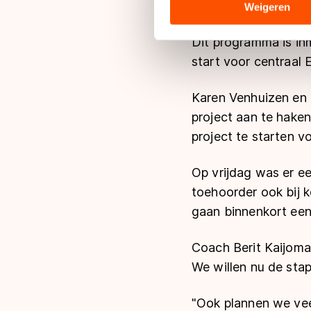
trainingsomgeving 
analyse. Zij kunnen deze com
Weigeren
hun services. Sommige partn
adequaat beschermingsniveau
Dit programma is in
Meer informatie vindt u in o
start voor centraal 
Karen Venhuizen en 
project aan te haken
project te starten v
Op vrijdag was er ee
toehoorder ook bij k
gaan binnenkort een
Coach Berit Kaijomaa
We willen nu de sta
"Ook plannen we vee