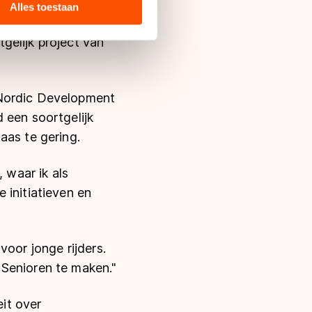
ie zij hebben verzameld via
Alles toestaan
s de VS, waar mogelijk geen
 in met deze overdracht.
gelijk project van
 Nordic Development
 een soortgelijk
aas te gering.
 waar ik als
 initiatieven en
voor jonge rijders.
 Senioren te maken."
it over