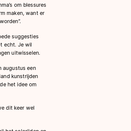
amma’s om blessures
arm maken, want er
 worden”.
goede suggesties
t echt. Je wil
gen uitwisselen.
in augustus een
land kunstrijden
de het idee om
we dit keer wel