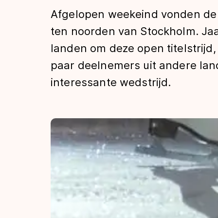
Tijden & historie
Afgelopen weekeind vonden de 
ten noorden van Stockholm. Jaar
landen om deze open titelstrijd
De weg op
paar deelnemers uit andere la
interessante wedstrijd.
Schaatsfans
Olympische Spe