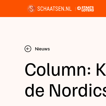
Nieuws
Nieuws
Column: K
Kalender
Disciplines
de Nordic
Uitslagen