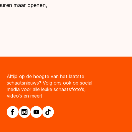
deuren maar openen,
Altijd op de hoogte van het laatste
schaatsnieuws? Volg ons ook op social
media voor alle leuke schaatsfoto's,
video's en meer!