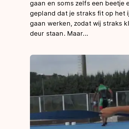
gaan en soms zelfs een beetje 
Tijden & historie
gepland dat je straks fit op het
gaan werken, zodat wij straks k
De weg op
deur staan. Maar...
Schaatsfans
Olympische Spe