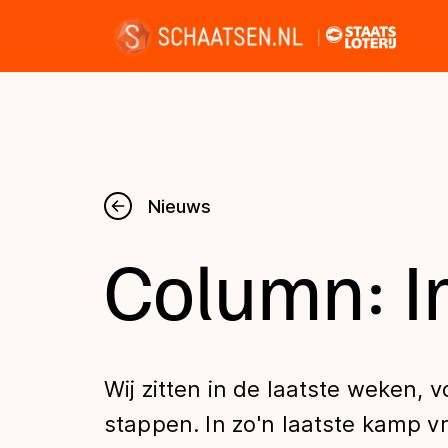
Nieuws
Nieuws
Column: I
Kalender
Disciplines
Wij zitten in de laatste weken, 
Uitslagen
stappen. In zo'n laatste kamp vra