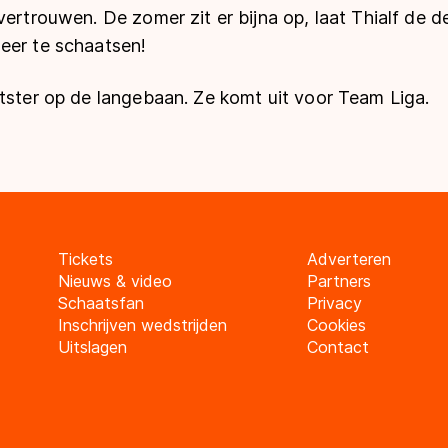
vertrouwen. De zomer zit er bijna op, laat Thialf de 
eer te schaatsen!
tster op de langebaan. Ze komt uit voor Team Liga.
Tickets
Adverteren
Nieuws & video
Partners
Schaatsfan
Privacy
Inschrijven wedstrijden
Cookies
Uitslagen
Contact