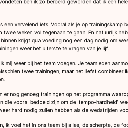
vondeten ben ik zo beroerd geworden dat ik een he
is een vervelend iets. Vooral als je op trainingskamp b
n twee weken vol tegenaan te gaan. En natuurlijk heb
r binnen krijgt qua voeding nog een dag nodig om wee
iningen weer het uiterste te vragen van je lijf.
k mij weer bij het team voegen. Je teamleden aanmoe
misschien twee trainingen, maar het liefst combineer
n.
er nog genoeg trainingen op het programma waarop i
en die vooral bedoeld zijn om de 'tempo-hardheid' wee
s weer hard nodig zullen hebben als de wedstrijden voo
, ik voel het in ons team bij alles, de scherpte, de fo