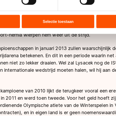
ent en advertenties te personaliseren, socialmediafuncties te 
l rond de regerend Olympisch kampioen, totdat er on
tie over uw gebruik van onze site met onze partners voor social
se bond opdoken over financiële vergoeding bij zijn 
bineren met andere gegevens die u aan hen heeft verstrekt of d
Selectie toestaan
jst voor Skate America de afgelopen maanden, maar ee
ers kunnen gegevens doorgeven aan landen buiten de EU, zoal
 geldt volgens de GDPR. Door op ‘Toestaan’ te klikken, stemt u
ort-hernia wierpen hem weer uit de strijd.
ns
cookiebeleid
.
ioenschappen in januari 2013 zullen waarschijnlijk d
ijdarena betekenen. En dit in een periode waarin net 
en niet zo lekker draaien. Wel zal Lysacek nog de I
 internationale wedstrijd moeten halen, wil hij aan 
ampioene van 2010 lijkt de terugkeer vooral een erez
in 2011 en werd toen tweede. Voor het geld hoeft zij
rdienende Olympische atlete van de Winterspelen in
ntracten), en in eigen land is er geen noemenswaardi