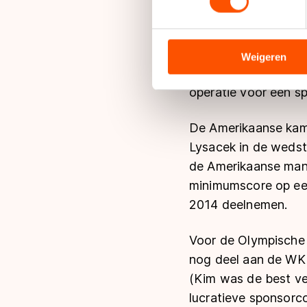
We gebruiken cookies om cont
Daarna werd het sti
analyseren. We delen informa
hem en de Amerikaan
analyse. Zij kunnen deze com
Weigeren
stond op de startli
hun services. Sommige partn
adequaat beschermingsniveau
operatie voor een sp
Meer informatie vindt u in o
De Amerikaanse kamp
Lysacek in de wedstr
de Amerikaanse mann
minimumscore op een
2014 deelnemen.
Voor de Olympische k
nog deel aan de WK 
(Kim was de best ve
lucratieve sponsorco