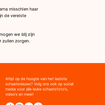
arna misschien haar
jn de vereiste
mogen we blij zijn
r zullen zorgen.
Altijd op de hoogte van het laatste
schaatsnieuws? Volg ons ook op social
media voor alle leuke schaatsfoto's,
video's en meer!