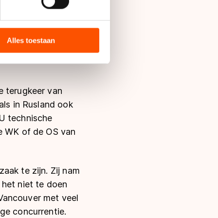
bieden en websiteverkeer te
enigheden tussen
 media, advertenties en
terugkeer. Lysacek
ie zij hebben verzameld via
Alles toestaan
n blessure en een
s de VS, waar mogelijk geen
 in met deze overdracht.
e terugkeer van
als in Rusland ook
SU technische
de WK of de OS van
aak te zijn. Zij nam
 het niet te doen
 Vancouver met veel
ge concurrentie.