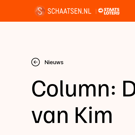
Nieuws
Nieuws
Column: D
Kalender
Disciplines
van Kim
Uitslagen