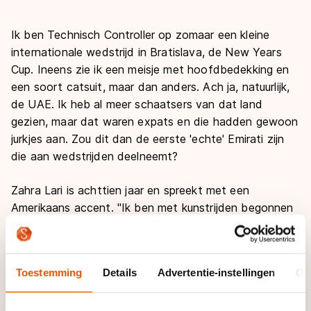
Ik ben Technisch Controller op zomaar een kleine
internationale wedstrijd in Bratislava, de New Years
Cup. Ineens zie ik een meisje met hoofdbedekking en
een soort catsuit, maar dan anders. Ach ja, natuurlijk,
de UAE. Ik heb al meer schaatsers van dat land
gezien, maar dat waren expats en die hadden gewoon
jurkjes aan. Zou dit dan de eerste 'echte' Emirati zijn
die aan wedstrijden deelneemt?
Zahra Lari is achttien jaar en spreekt met een
Amerikaans accent. "Ik ben met kunstrijden begonnen
toen ik 11,5 was. Het kwam doordat ik de film Ice
Princess zag, en dacht, dat wil ik ook doen. De eerste
drie jaar mocht ik alleen op 'Ladies day' schaatsen."
Toestemming
Details
Advertentie-instellingen
Ov
Elke donderdag is het Zayed Sport City complex,
waarin verschillende sporten een onderdak vinden,