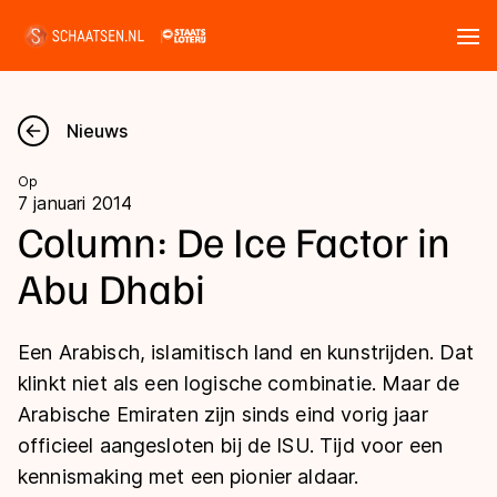
Tickets
Zoeken
Nieuws
Nieuws
Op
7 januari 2014
Kalender
Column: De Ice Factor in
Abu Dhabi
Disciplines
Marathon
Uitslagen
Een Arabisch, islamitisch land en kunstrijden. Dat
Langebaan
klinkt niet als een logische combinatie. Maar de
Langebaan
Arabische Emiraten zijn sinds eind vorig jaar
Shorttrack
Tijden & historie
officieel aangesloten bij de ISU. Tijd voor een
Shorttrack
Inlineskaten
kennismaking met een pionier aldaar.
Ranglijsten Langebaan
Marathon
Kunstschaatsen