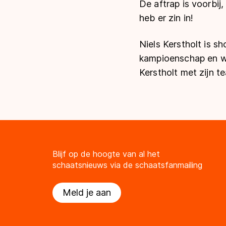
De aftrap is voorbij
heb er zin in!
Niels Kerstholt is s
kampioenschap en w
Kerstholt met zijn t
Blijf op de hoogte van al het
schaatsnieuws via de schaatsfanmailing
Meld je aan