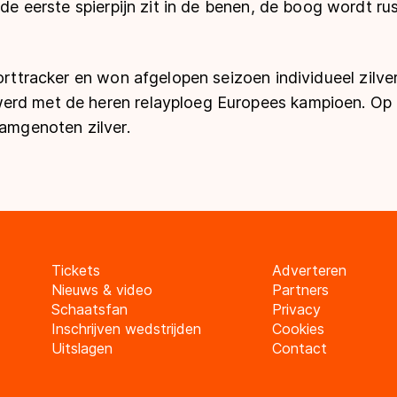
, de eerste spierpijn zit in de benen, de boog wordt ru
horttracker en won afgelopen seizoen individueel zilv
erd met de heren relayploeg Europees kampioen. Op
eamgenoten zilver.
Tickets
Adverteren
Nieuws & video
Partners
Schaatsfan
Privacy
Inschrijven wedstrijden
Cookies
Uitslagen
Contact