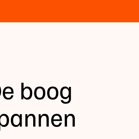
De boog
spannen