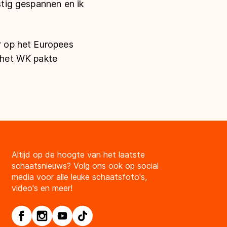
stig gespannen en ik
er op het Europees
 het WK pakte
Altijd op de hoogte van het laatste
schaatsnieuws? Volg ons ook op social
media voor alle leuke schaatsfoto's,
video's en meer!