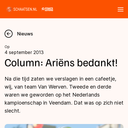
Tickets
Zoeken
Nieuws
Nieuws
Op
4 september 2013
Kalender
Column: Ariëns bedankt!
Disciplines
Na die tijd zaten we verslagen in een cafeetje,
Marathon
wij, van team Van Werven. Tweede en derde
Uitslagen
waren we geworden op het Nederlands
Langebaan
kampioenschap in Veendam. Dat was op zich niet
Langebaan
Shorttrack
Tijden & historie
slecht.
Shorttrack
Inlineskaten
Ranglijsten Langebaan
Marathon
Kunstschaatsen