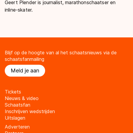
Geert Plender is journalist, marathonschaatser en
inline-skater.
Blijf op de hoogte van al het schaatsnieuws via de
schaatsfanmailing
Meld je aan
Tickets
Nieuws & video
Schaatsfan
Inschrijven wedstrijden
Uitslagen
Adverteren