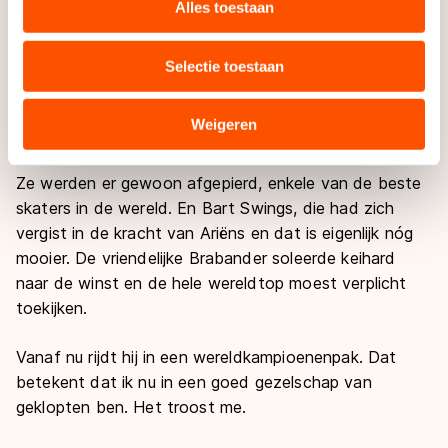
websiteverkeer te analyseren. We delen informatie over
Alles toestaan
uw gebruik van onze site met onze partners voor social
Hij ging mee in een kopgroep en reed vervolgens
media, advertenties en analyse. Zij kunnen deze
iedereen aan stront. Zoals hij dat bij mij deed in
Selectie toestaan
combineren met andere gegevens die u aan hen heeft
Veendam, deed hij het in Oostende bij Peter Michael
verstrekt of die zij hebben verzameld via hun services.
en consorten. Ik dacht terug aan dat café, waar we
Sommige partners kunnen gegevens doorgeven aan
Weigeren
zo verslagen zaten, en dacht: het was geen schande.
landen buiten de EU, zoals de VS, waar mogelijk geen
adequaat beschermingsniveau geldt volgens de GDPR.
Ze werden er gewoon afgepierd, enkele van de beste
Door op ‘Toestaan’ te klikken, stemt u in met deze
skaters in de wereld. En Bart Swings, die had zich
overdracht. Meer informatie vindt u in ons
cookiebeleid
.
vergist in de kracht van Ariëns en dat is eigenlijk nóg
mooier. De vriendelijke Brabander soleerde keihard
naar de winst en de hele wereldtop moest verplicht
toekijken.
Vanaf nu rijdt hij in een wereldkampioenenpak. Dat
betekent dat ik nu in een goed gezelschap van
geklopten ben. Het troost me.