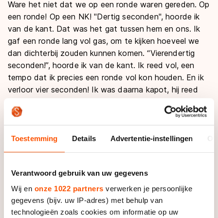
Ware het niet dat we op een ronde waren gereden. Op
een ronde! Op een NK! "Dertig seconden", hoorde ik
van de kant. Dat was het gat tussen hem en ons. Ik
gaf een ronde lang vol gas, om te kijken hoeveel we
dan dichterbij zouden kunnen komen. “Vierendertig
seconden!”, hoorde ik van de kant. Ik reed vol, een
tempo dat ik precies een ronde vol kon houden. En ik
verloor vier seconden! Ik was daarna kapot, hij reed
dertig kilometer lang datzelfde tempo.
De dader was Crispijn Ariëns. Een uur lang lang
achtervolgden we met de sterksten van Nederland,
Toestemming
Details
Advertentie-instellingen
Ov
maar we kwamen geen seconde dichterbij. Sterker
nog, we werden gelapt. We probeerden er na die tijd,
Verantwoord gebruik van uw gegevens
in dat Veendamse cafeetje, de vinger op te leggen.
Zijn wij nu niet in orde, of is hij zo sterk? We kwamen
Wij en
onze 1022 partners
verwerken je persoonlijke
er niet uit, en namen een biertje. Een biertje, om het te
gegevens (bijv. uw IP-adres) met behulp van
vergeten.
technologieën zoals cookies om informatie op uw