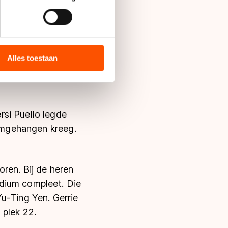
bieden en websiteverkeer te
 voert, werd bij de
 media, advertenties en
ie zij hebben verzameld via
Alles toestaan
ivert eindigde als
s de VS, waar mogelijk geen
s de beste
 in met deze overdracht.
si Puello legde
 omgehangen kreeg.
ren. Bij de heren
dium compleet. Die
u-Ting Yen. Gerrie
 plek 22.