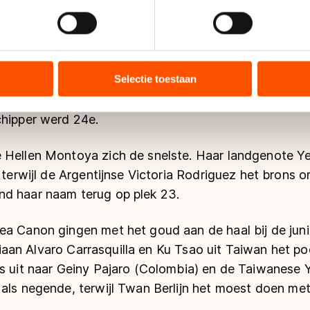
jzigen of intrekken in de Cookieverklaring.
ent en advertenties te personaliseren, socialmediafuncties te 
 rijders over een volledige ronde van het wegparcours
tie over uw gebruik van onze site met onze partners voor social
bineren met andere gegevens die u aan hen heeft verstrekt of d
Selectie toestaan
nnen door Edwin Estrada. De Fransman Gwendal Le P
ers kunnen gegevens doorgeven aan landen buiten de EU, zoal
Albrecht uit Duitsland. Rémon Kwant was op plek ze
 geldt volgens de GDPR. Door op ‘Toestaan’ te klikken, stemt u
chipper werd 24e.
ns
cookiebeleid
.
 Hellen Montoya zich de snelste. Haar landgenote Yer
, terwijl de Argentijnse Victoria Rodriguez het brons
d haar naam terug op plek 23.
a Canon gingen met het goud aan de haal bij de junio
iaan
Alvaro Carrasquilla
en Ku Tsao uit Taiwan het po
s uit naar Geiny Pajaro (Colombia) en de Taiwanese Y
als negende, terwijl Twan Berlijn het moest doen met