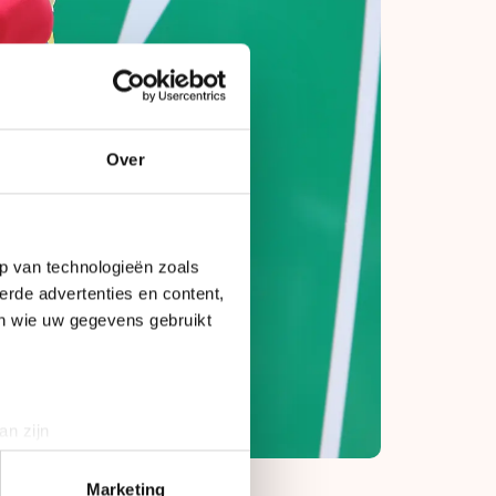
Over
p van technologieën zoals
erde advertenties en content,
en wie uw gegevens gebruikt
an zijn
rinting)
t
detailgedeelte
in. U kunt uw
Marketing