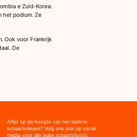
lombia e Zuid-Korea.
 het podium. Ze
. Ook voor Frankrijk
taal. De
Altijd op de hoogte van het laatste
schaatsnieuws? Volg ons ook op social
media voor alle leuke schaatsfoto's,