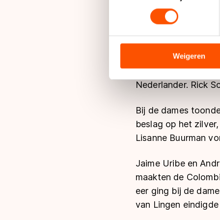
toestemming op elk moment wi
We gebruiken cookies om cont
De wedstrijd, die de
analyseren. We delen informa
analyse. Zij kunnen deze com
Weigeren
senioren heren gewo
hun services. Sommige partn
tweede, voor Simon 
adequaat beschermingsniveau
Nederlander. Rick S
Meer informatie vindt u in o
Bij de dames toonde
beslag op het zilver
Lisanne Buurman von
Jaime Uribe en Andre
maakten de Colomb
eer ging bij de dame
van Lingen eindigde 