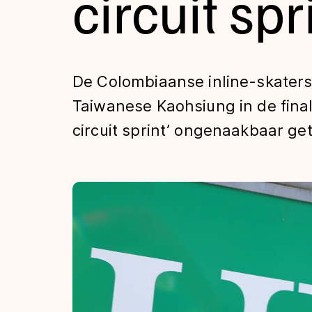
circuit spr
Tijden & historie
De weg op
De Colombiaanse inline-skaters
Taiwanese Kaohsiung in de fina
Schaatsfans
circuit sprint’ ongenaakbaar ge
Olympische Spe