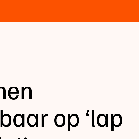
nen
aar op ‘lap