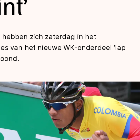
int’
 hebben zich zaterdag in het
les van het nieuwe WK-onderdeel ‘lap
toond.
len