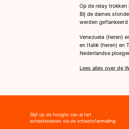
Op de relay trokken 
Bij de dames stond
werden geflankeerd 
Venezuela (heren) en
en Italië (heren) e
Nederlandse ploegen 
Lees alles over de W
Blijf op de hoogte van al het
schaatsnieuws via de schaatsfanmailing