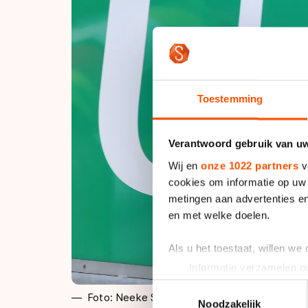
Toestemming
Verantwoord gebruik van u
Wij en
onze 1022 partners
v
cookies om informatie op uw 
metingen aan advertenties en
en met welke doelen.
Als u het toestaat, willen we
Informatie verzamelen ov
Uw apparaat identificere
Toestemmingsselectie
Foto: Neeke Smit
Lees meer over hoe uw perso
Noodzakelijk