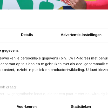
Details
Advertentie-instellingen
w gegevens
erwerken je persoonlijke gegevens (bijv. uw IP-adres) met behul
apparaat op te slaan en te gebruiken met als doel gepersonalise
 content, inzicht in publiek en productontwikkeling. U kunt kiez
 ook graag:
er uw geografische locatie, die tot een paar meter nauwkeurig k
n door het actief te scannen op specifieke eigenschappen (fingerp
onlijke gegevens worden verwerkt en stel uw voorkeuren in he
Voorkeuren
Statistieken