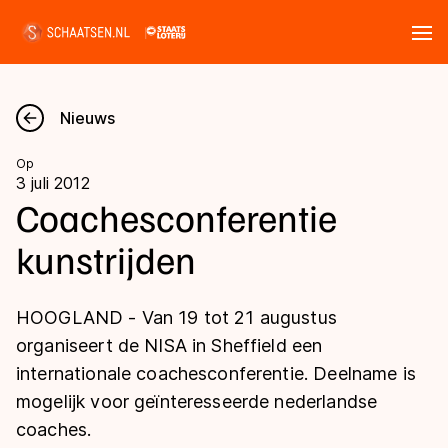
Tickets
Zoeken
Nieuws
Nieuws
Op
3 juli 2012
Kalender
Coachesconferentie
kunstrijden
Disciplines
Marathon
Uitslagen
HOOGLAND - Van 19 tot 21 augustus
Langebaan
organiseert de NISA in Sheffield een
Langebaan
internationale coachesconferentie. Deelname is
Shorttrack
Tijden & historie
mogelijk voor geïnteresseerde nederlandse
Shorttrack
Inlineskaten
coaches.
Ranglijsten Langebaan
Marathon
Kunstschaatsen