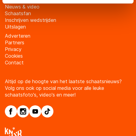
Tickets
adequaat beschermingsniveau geldt volgens de GDPR.
Nieuws & video
Door op ‘Toestaan’ te klikken, stemt u in met deze
Schaatsfan
overdracht. Meer informatie vindt u in ons
cookiebeleid
.
Inschrijven wedstrijden
Uitslagen
Adverteren
Partners
Privacy
Cookies
Contact
Altijd op de hoogte van het laatste schaatsnieuws?
Volg ons ook op social media voor alle leuke
schaatsfoto's, video's en meer!