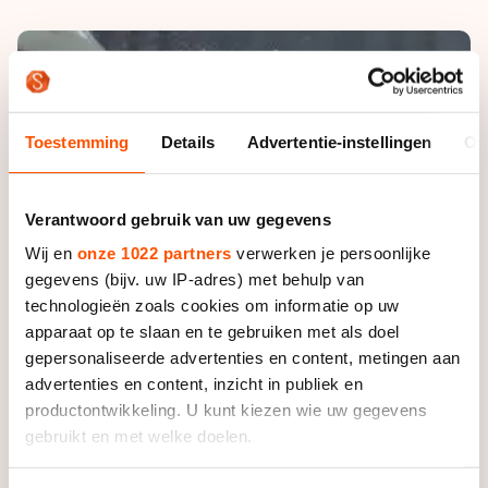
De weg op
Persoonlijke records & tijden
Inlineskaten
Schoonrijden
Inschrijven wedstrijden
Historie & statistiek
Schaatsfans
Kunstschaatsen
Natuurijs
Algemene Nederlandse Schaatstijd
Alles voor jou als schaatsfan
Deze zomer de weg op
Olympische Spelen
Toestemming
Details
Advertentie-instellingen
Ov
Evenementen
Waar kan ik schaatsen en skaten?
Olympische Spelen
Tickets
Verantwoord gebruik van uw gegevens
Medaille overzicht
Livestreams
Wij en
onze 1022 partners
verwerken je persoonlijke
Medaillespiegel
gegevens (bijv. uw IP-adres) met behulp van
Word schaatsfan!
technologieën zoals cookies om informatie op uw
Olympische uitslagen
Winacties
apparaat op te slaan en te gebruiken met als doel
Van Jong tot Goud verhalen
gepersonaliseerde advertenties en content, metingen aan
advertenties en content, inzicht in publiek en
productontwikkeling. U kunt kiezen wie uw gegevens
gebruikt en met welke doelen.