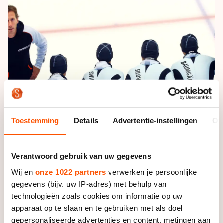
De weg op
Persoonlijke records & tijden
Inlineskaten
Schoonrijden
Inschrijven wedstrijden
Historie & statistiek
Schaatsfans
Kunstschaatsen
Natuurijs
Algemene Nederlandse Schaatstijd
Alles voor jou als schaatsfan
Deze zomer de weg op
Olympische Spelen
Evenementen
Waar kan ik schaatsen en skaten?
Olympische Spelen
Tickets
Medaille overzicht
Livestreams
Toestemming
Details
Advertentie-instellingen
Ov
Medaillespiegel
Word schaatsfan!
Olympische uitslagen
Winacties
Verantwoord gebruik van uw gegevens
Van Jong tot Goud verhalen
Wij en
onze 1022 partners
verwerken je persoonlijke
gegevens (bijv. uw IP-adres) met behulp van
technologieën zoals cookies om informatie op uw
Foto: Glenn Wassenbergh
apparaat op te slaan en te gebruiken met als doel
gepersonaliseerde advertenties en content, metingen aan