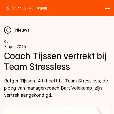
Tickets
Zoeken
Nieuws
Nieuws
Op
7 april 2015
Kalender
Coach Tijssen vertrekt bij
Team Stressless
Disciplines
Marathon
Uitslagen
Rutger Tijssen (41) heeft bij Team Stressless, de
Langebaan
ploeg van manager/coach Bart Veldkamp, zijn
Langebaan
vertrek aangekondigd.
Shorttrack
Tijden & historie
Shorttrack
Inlineskaten
Ranglijsten Langebaan
Marathon
Kunstschaatsen