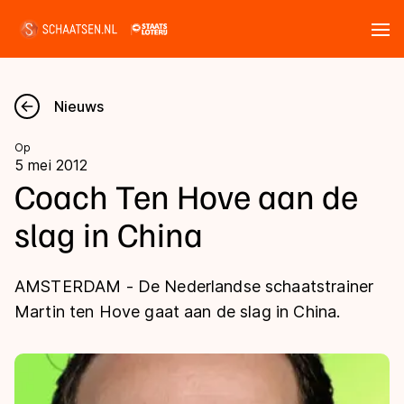
Tickets
Zoeken
Nieuws
Nieuws
Op
5 mei 2012
Kalender
Coach Ten Hove aan de
slag in China
Disciplines
Marathon
Uitslagen
AMSTERDAM - De Nederlandse schaatstrainer
Langebaan
Martin ten Hove gaat aan de slag in China.
Langebaan
Shorttrack
Tijden & historie
Shorttrack
Inlineskaten
Ranglijsten Langebaan
Marathon
Kunstschaatsen