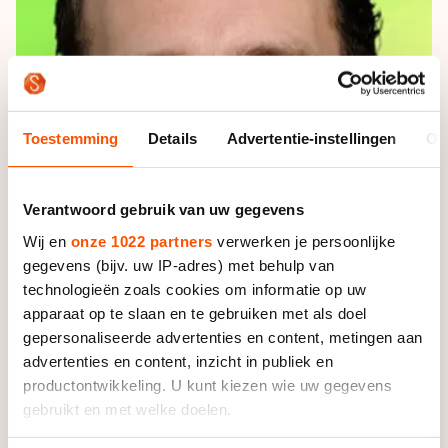
De weg op
Persoonlijke records & tijden
Inlineskaten
Schoonrijden
Inschrijven wedstrijden
Historie & statistiek
Schaatsfans
Kunstschaatsen
Natuurijs
Algemene Nederlandse Schaatstijd
Alles voor jou als schaatsfan
Deze zomer de weg op
Olympische Spelen
Toestemming
Details
Advertentie-instellingen
Ov
Evenementen
Waar kan ik schaatsen en skaten?
Olympische Spelen
Tickets
Verantwoord gebruik van uw gegevens
Medaille overzicht
Livestreams
Wij en
onze 1022 partners
verwerken je persoonlijke
Medaillespiegel
Word schaatsfan!
gegevens (bijv. uw IP-adres) met behulp van
Olympische uitslagen
technologieën zoals cookies om informatie op uw
Winacties
apparaat op te slaan en te gebruiken met als doel
Van Jong tot Goud verhalen
gepersonaliseerde advertenties en content, metingen aan
advertenties en content, inzicht in publiek en
productontwikkeling. U kunt kiezen wie uw gegevens
gebruikt en met welke doelen.
De oefenmeester maakte dit nieuws zaterdag zelf
wereldkundig op zijn Facebookpagina. "Het is rond: ik