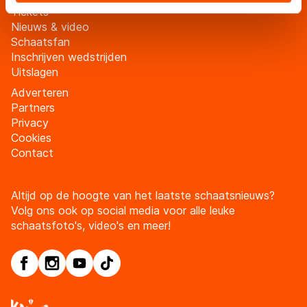
landen buiten de EU, zoals de VS, waar mogelijk geen
Tickets
adequaat beschermingsniveau geldt volgens de GDPR.
Nieuws & video
Door op ‘Toestaan’ te klikken, stemt u in met deze
Schaatsfan
overdracht. Meer informatie vindt u in ons
cookiebeleid
.
Inschrijven wedstrijden
Uitslagen
Adverteren
Partners
Privacy
Cookies
Contact
Altijd op de hoogte van het laatste schaatsnieuws?
Volg ons ook op social media voor alle leuke
schaatsfoto's, video's en meer!