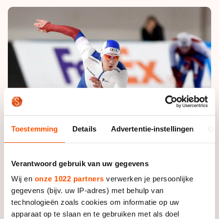
De weg op
Persoonlijke records & tijden
Inlineskaten
Schoonrijden
Inschrijven wedstrijden
Historie & statistiek
Schaatsfans
Kunstschaatsen
Natuurijs
Algemene Nederlandse Schaatstijd
Alles voor jou als schaatsfan
Deze zomer de weg op
Olympische Spelen
Evenementen
Waar kan ik schaatsen en skaten?
Olympische Spelen
Tickets
Medaille overzicht
Livestreams
Medaillespiegel
Word schaatsfan!
Toestemming
Details
Advertentie-instellingen
Ov
Olympische uitslagen
Winacties
Van Jong tot Goud verhalen
Verantwoord gebruik van uw gegevens
Wij en
onze 1022 partners
verwerken je persoonlijke
gegevens (bijv. uw IP-adres) met behulp van
technologieën zoals cookies om informatie op uw
apparaat op te slaan en te gebruiken met als doel