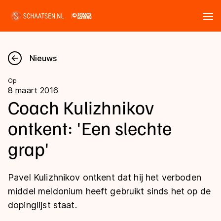
Tickets
Zoeken
Nieuws
Nieuws
Op
8 maart 2016
Kalender
Coach Kulizhnikov
ontkent: 'Een slechte
Disciplines
grap'
Marathon
Uitslagen
Langebaan
Pavel Kulizhnikov ontkent dat hij het verboden
Langebaan
Shorttrack
Tijden & historie
middel meldonium heeft gebruikt sinds het op de
Shorttrack
Inlineskaten
dopinglijst staat.
Ranglijsten Langebaan
Marathon
Kunstschaatsen