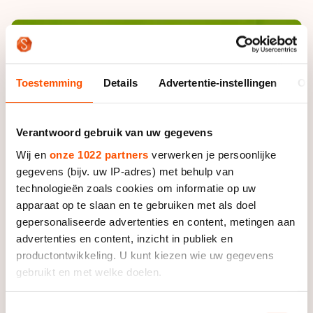
De weg op
Persoonlijke records & tijden
Inlineskaten
Schoonrijden
Inschrijven wedstrijden
Historie & statistiek
Schaatsfans
Kunstschaatsen
Natuurijs
Algemene Nederlandse Schaatstijd
Alles voor jou als schaatsfan
Toestemming
Details
Advertentie-instellingen
Ov
Deze zomer de weg op
Olympische Spelen
Evenementen
Waar kan ik schaatsen en skaten?
Olympische Spelen
Tickets
Verantwoord gebruik van uw gegevens
Medaille overzicht
Wij en
onze 1022 partners
verwerken je persoonlijke
Livestreams
gegevens (bijv. uw IP-adres) met behulp van
Medaillespiegel
Word schaatsfan!
technologieën zoals cookies om informatie op uw
Olympische uitslagen
apparaat op te slaan en te gebruiken met als doel
Winacties
gepersonaliseerde advertenties en content, metingen aan
Van Jong tot Goud verhalen
advertenties en content, inzicht in publiek en
productontwikkeling. U kunt kiezen wie uw gegevens
gebruikt en met welke doelen.
Als u het toestaat, willen we ook graag:
Toestemmingsselectie