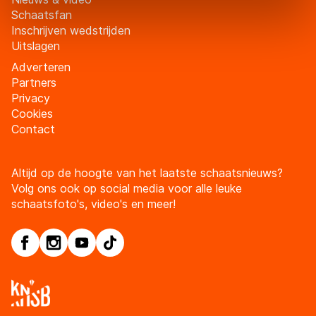
adequaat beschermingsniveau geldt volgens de GDPR.
Schaatsfan
Door op ‘Toestaan’ te klikken, stemt u in met deze
Inschrijven wedstrijden
overdracht. Meer informatie vindt u in ons
cookiebeleid
.
Uitslagen
Adverteren
Partners
Privacy
Cookies
Contact
Altijd op de hoogte van het laatste schaatsnieuws?
Volg ons ook op social media voor alle leuke
schaatsfoto's, video's en meer!