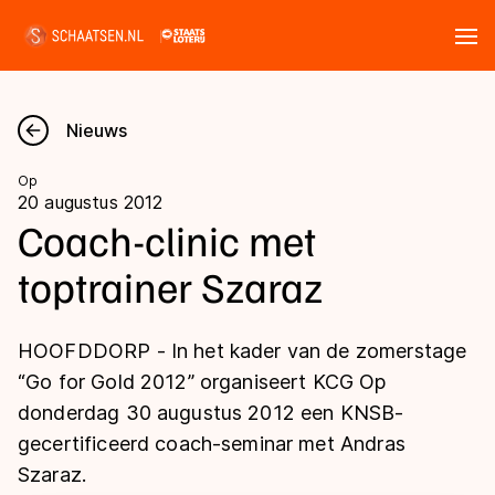
Tickets
Zoeken
Nieuws
Nieuws
Op
20 augustus 2012
Kalender
Coach-clinic met
toptrainer Szaraz
Disciplines
Marathon
Uitslagen
HOOFDDORP - In het kader van de zomerstage
Langebaan
“Go for Gold 2012” organiseert KCG Op
Langebaan
donderdag 30 augustus 2012 een KNSB-
Shorttrack
Tijden & historie
gecertificeerd coach-seminar met Andras
Shorttrack
Inlineskaten
Szaraz.
Ranglijsten Langebaan
Marathon
Kunstschaatsen