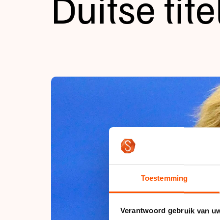
Duitse tite
Tijden & historie
De weg op
Schaatsfans
Olympische Spe
Toestemming
Verantwoord gebruik van u