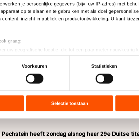
erwerken je persoonlijke gegevens (bijv. uw IP-adres) met behul
apparaat op te slaan en te gebruiken met als doel gepersonalise
 content, inzicht in publiek en productontwikkeling. U kunt kiez
 ook graag:
er uw geografische locatie, die tot een paar meter nauwkeurig k
n door het actief te scannen op specifieke eigenschappen (fingerp
onlijke gegevens worden verwerkt en stel uw voorkeuren in he
Voorkeuren
Statistieken
jzigen of intrekken in de Cookieverklaring.
ent en advertenties te personaliseren, socialmediafuncties te 
tie over uw gebruik van onze site met onze partners voor social
bineren met andere gegevens die u aan hen heeft verstrekt of d
Selectie toestaan
ers kunnen gegevens doorgeven aan landen buiten de EU, zoal
 geldt volgens de GDPR. Door op ‘Toestaan’ te klikken, stemt u
ns
cookiebeleid
.
 Pechstein heeft zondag alsnog haar 29e Duitse tit