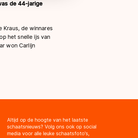
as de 44-jarige
e Kraus, de winnares
 het snelle ijs van
ar won Carlijn
Altijd op de hoogte van het laatste
schaatsnieuws? Volg ons ook op social
media voor alle leuke schaatsfoto's,