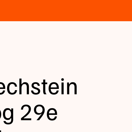
echstein
og 29e