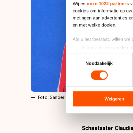
Wij en
onze 1022 partners
v
cookies om informatie op uw 
metingen aan advertenties en
en met welke doelen.
Als u het toestaat, willen we
Informatie verzamelen ov
Uw apparaat identificere
Toestemmingsselectie
Lees meer over hoe uw perso
Noodzakelijk
toestemming op elk moment wi
We gebruiken cookies om cont
analyseren. We delen informa
Foto: Sander Chamid
analyse. Zij kunnen deze com
Weigeren
hun services. Sommige partn
adequaat beschermingsniveau
Meer informatie vindt u in o
Schaatsster Claudia