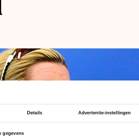
l
len
Details
Advertentie-instellingen
w gegevens