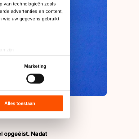
p van technologieën zoals
erde advertenties en content,
en wie uw gegevens gebruikt
an zijn
rinting)
t
detailgedeelte
in. U kunt uw
Marketing
bieden en websiteverkeer te
 media, advertenties en
ie zij hebben verzameld via
Alles toestaan
s de VS, waar mogelijk geen
 in met deze overdracht.
el opgeëist. Nadat