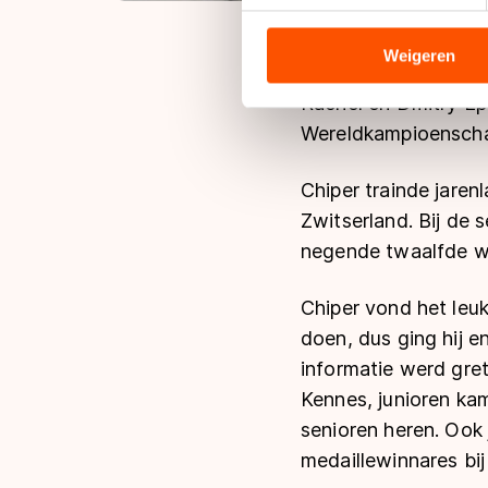
We gebruiken cookies om cont
analyseren. We delen informa
analyse. Zij kunnen deze com
Weigeren
hun services. Sommige partn
Rachel en Dmitry Ep
adequaat beschermingsniveau
Wereldkampioenschap
Meer informatie vindt u in o
Chiper trainde jare
Zwitserland. Bij de 
negende twaalfde w
Chiper vond het leuk
doen, dus ging hij e
informatie werd gre
Kennes, junioren ka
senioren heren. Ook
medaillewinnares bij