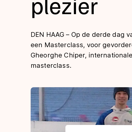
plezier
Tijden & historie
De weg op
DEN HAAG – Op de derde dag va
een Masterclass, voor gevorderd
Schaatsfans
Gheorghe Chiper, internationale
masterclass.
Olympische Spe