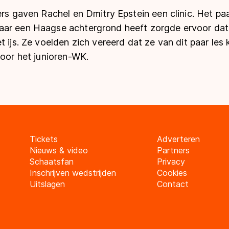
ers gaven Rachel en Dmitry Epstein een clinic. Het p
ar een Haagse achtergrond heeft zorgde ervoor dat 
t ijs. Ze voelden zich vereerd dat ze van dit paar les
voor het junioren-WK.
Tickets
Adverteren
Nieuws & video
Partners
Schaatsfan
Privacy
Inschrijven wedstrijden
Cookies
Uitslagen
Contact