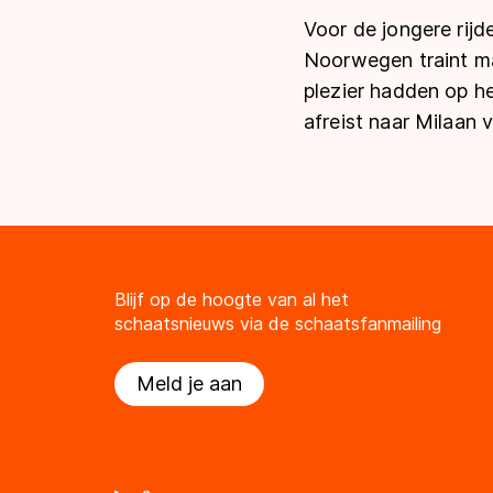
Voor de jongere rijd
Noorwegen traint ma
plezier hadden op he
afreist naar Milaan 
Blijf op de hoogte van al het
schaatsnieuws via de schaatsfanmailing
Meld je aan