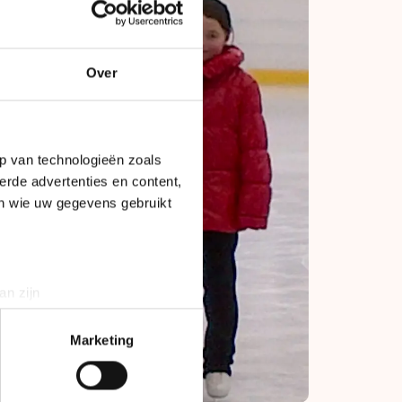
Over
p van technologieën zoals
erde advertenties en content,
en wie uw gegevens gebruikt
an zijn
rinting)
t
detailgedeelte
in. U kunt uw
Marketing