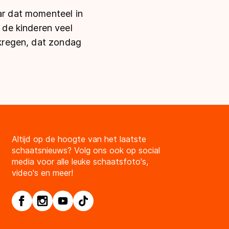
aar dat momenteel in
de kinderen veel
 kregen, dat zondag
Altijd op de hoogte van het laatste
schaatsnieuws? Volg ons ook op social
media voor alle leuke schaatsfoto's,
video's en meer!