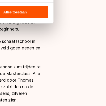
bieden en websiteverkeer te
 media, advertenties en
ie zij hebben verzameld via
Alles toestaan
s de VS, waar mogelijk geen
enwoordigt op het
 in met deze overdracht.
beginners.
e schaatsschool in
t veld goed deden en
landse kunstrijden te
de Masterclass. Alle
teerd door Thomas
 zal rijden na de
sens, zilveren
ten zien.