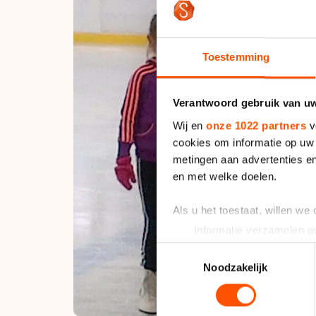
Toestemming
Verantwoord gebruik van u
Wij en
onze 1022 partners
v
cookies om informatie op uw 
metingen aan advertenties en
en met welke doelen.
Als u het toestaat, willen we
Informatie verzamelen ov
Uw apparaat identificere
Toestemmingsselectie
Lees meer over hoe uw perso
Noodzakelijk
toestemming op elk moment wi