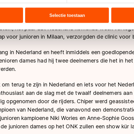
ent en advertenties te personaliseren, socialmediafuncties te 
tie over uw gebruik van onze site met onze partners voor social
bineren met andere gegevens die u aan hen heeft verstrekt of d
Selectie toestaan
ers kunnen gegevens doorgeven aan landen buiten de EU, zoal
stein, het paar dat Nederland komende week verteg
 geldt volgens de GDPR. Door op ‘Toestaan’ te klikken, stemt u
 voor junioren in Milaan, verzorgden de clinic voor 
ns
cookiebeleid
.
nlang in Nederland en heeft inmiddels een goedlopend
senioren dames had hij twee deelnemers die het in he
erden.
 om terug te zijn in Nederland en iets voor het Neder
nthousiast aan de slag met de twaalf deelnemers aan 
tig opgenomen door de rijders. Chiper werd geassis
mpioen van Nederland, die vanavond een demonstratie
 junioren kampioene Niki Wories en Anne-Sophie Goos
 de junioren dames op het ONK zullen een show kür la