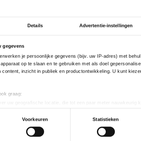
Details
Advertentie-instellingen
w gegevens
erwerken je persoonlijke gegevens (bijv. uw IP-adres) met behul
apparaat op te slaan en te gebruiken met als doel gepersonalise
 content, inzicht in publiek en productontwikkeling. U kunt kiez
 ook graag:
er uw geografische locatie, die tot een paar meter nauwkeurig k
n door het actief te scannen op specifieke eigenschappen (fingerp
onlijke gegevens worden verwerkt en stel uw voorkeuren in he
Voorkeuren
Statistieken
jzigen of intrekken in de Cookieverklaring.