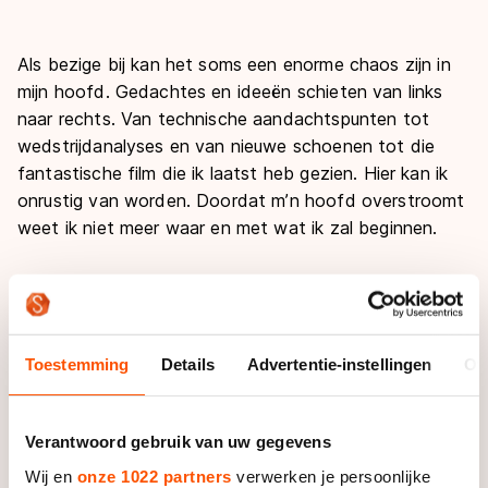
Als bezige bij kan het soms een enorme chaos zijn in
mijn hoofd. Gedachtes en ideeën schieten van links
naar rechts. Van technische aandachtspunten tot
wedstrijdanalyses en van nieuwe schoenen tot die
fantastische film die ik laatst heb gezien. Hier kan ik
onrustig van worden. Doordat m’n hoofd overstroomt
weet ik niet meer waar en met wat ik zal beginnen.
Laatst fietste ik op mijn racefiets langs het
Amsterdam-Rijnkanaal. Dat is mijn vaste weg voor
intensieve trainingen. Ik doe dan bijvoorbeeld
intensieve duurblokken of intervaltrainingen. Het is een
Toestemming
Details
Advertentie-instellingen
Ov
vlakke lange weg, zonder bochten en met weinig
verkeer. Ideaal als je op je hartslag moet fietsen en je
Verantwoord gebruik van uw gegevens
eigenlijk niet wilt remmen of op het verkeer letten. Het
zijn trainingen waarbij je heerlijk je hoofd leeg kan
Wij en
onze 1022 partners
verwerken je persoonlijke