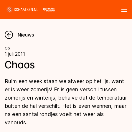
Tickets
Zoeken
Nieuws
Nieuws
Op
1 juli 2011
Kalender
Chaos
Disciplines
Ruim een week staan we alweer op het ijs, want
Marathon
er is weer zomerijs! Er is geen verschil tussen
Uitslagen
zomerijs en winterijs, behalve dat de temperatuur
Langebaan
buiten de hal verschilt. Het is even wennen, maar
Langebaan
Shorttrack
Tijden & historie
na een aantal rondjes voelt het weer als
Shorttrack
Inlineskaten
vanouds.
Ranglijsten Langebaan
Marathon
Kunstschaatsen