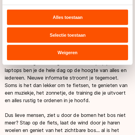
We gebruiken cookies om content en advertenties te
voorbereidingen.
personaliseren, socialmediafuncties te bieden en
websiteverkeer te analyseren. We delen informatie over
Alles toestaan
Voor ik het weet sta ik weer voor mijn huis, geordend
uw gebruik van onze site met onze partners voor social
en rustig stap ik van de fiets. Tijdens het openen van
media, advertenties en analyse. Zij kunnen deze
mijn voordeur komen de gedachtes langzaam terug.
Selectie toestaan
combineren met andere gegevens die u aan hen heeft
Vandaar dat ik twee keer per dag train...
verstrekt of die zij hebben verzameld via hun services.
Sommige partners kunnen gegevens doorgeven aan
Weigeren
Mijn mobiel is bijna nooit verder dan een meter bij me
landen buiten de EU, zoals de VS, waar mogelijk geen
vandaan. Tegenwoordig met de mobieltjes, Ipads en
adequaat beschermingsniveau geldt volgens de GDPR.
laptops ben je de hele dag op de hoogte van alles en
Door op ‘Toestaan’ te klikken, stemt u in met deze
iedereen. Nieuwe informatie stroomt je tegemoet.
overdracht. Meer informatie vindt u in ons
cookiebeleid
.
Soms is het dan lekker om te fietsen, te genieten van
een muziekje, het zonnetje, de training die je uitvoert
en alles rustig te ordenen in je hoofd.
Dus lieve mensen, ziet u door de bomen het bos niet
meer? Stap op de fiets, laat de wind door je haren
woelen en geniet van het zichtbare bos... al is het