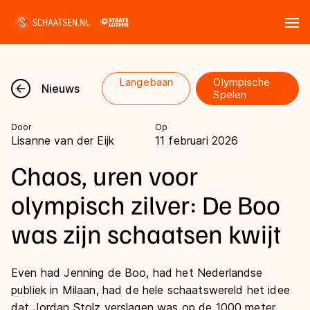
Tickets
Zoeken
Langebaan
Olympische
Nieuws
Nieuws
Spelen
Door
Op
Kalender
Lisanne van der Eijk
11 februari 2026
Chaos, uren voor
Disciplines
olympisch zilver: De Boo
Marathon
Uitslagen
was zijn schaatsen kwijt
Langebaan
Langebaan
Shorttrack
Tijden & historie
Even had Jenning de Boo, had het Nederlandse
Shorttrack
Inlineskaten
publiek in Milaan, had de hele schaatswereld het idee
Ranglijsten Langebaan
Marathon
dat Jordan Stolz verslagen was op de 1000 meter.
Kunstschaatsen