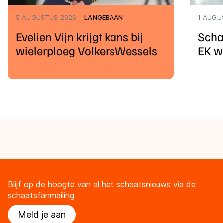
5 AUGUSTUS 2026
LANGEBAAN
1 AUGU
Evelien Vijn krijgt kans bij
Scha
wielerploeg VolkersWessels
EK w
Blijf op de hoogte van al het schaatsnieuws via de
schaatsfanmailing
Meld je aan