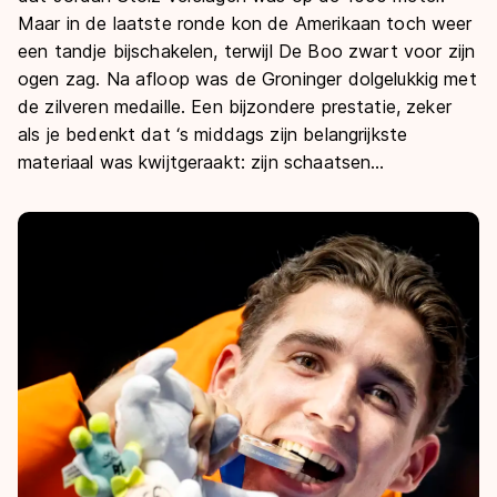
De weg op
Persoonlijke records & tijden
Maar in de laatste ronde kon de Amerikaan toch weer
Inlineskaten
Schoonrijden
een tandje bijschakelen, terwijl De Boo zwart voor zijn
Inschrijven wedstrijden
Historie & statistiek
Schaatsfans
Kunstschaatsen
Natuurijs
ogen zag. Na afloop was de Groninger dolgelukkig met
Algemene Nederlandse Schaatstijd
de zilveren medaille. Een bijzondere prestatie, zeker
Alles voor jou als schaatsfan
als je bedenkt dat ‘s middags zijn belangrijkste
Deze zomer de weg op
Olympische Spelen
materiaal was kwijtgeraakt: zijn schaatsen…
Evenementen
Waar kan ik schaatsen en skaten?
Olympische Spelen
Tickets
Medaille overzicht
Livestreams
Medaillespiegel
Word schaatsfan!
Olympische uitslagen
Winacties
Van Jong tot Goud verhalen