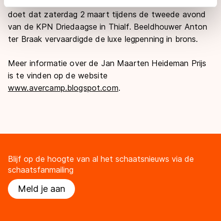
wordt uitgereikt door Jan Maarten Heideman zelf. Hij
adequaat beschermingsniveau geldt volgens de GDPR.
doet dat zaterdag 2 maart tijdens de tweede avond
Door op ‘Toestaan’ te klikken, stemt u in met deze
van de KPN Driedaagse in Thialf. Beeldhouwer Anton
overdracht. Meer informatie vindt u in ons
cookiebeleid
.
ter Braak vervaardigde de luxe legpenning in brons.
Meer informatie over de Jan Maarten Heideman Prijs
is te vinden op de website
www.avercamp.blogspot.com
.
Blijf op de hoogte van al het schaatsnieuws via de
schaatsfanmailing
Meld je aan