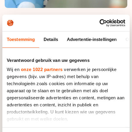
Pim Cazemier was dus uiteindelijk de man die met de
tweede editie van de Jan Maarten Heideman Prijs aan
de haal gaat. In het eerste seizoen ging de prijs –
Toestemming
Details
Advertentie-instellingen
Ov
bestaande uit een luxe legpenning en een geldbedrag –
naar Simon Schouten, die zijn uitverkiezing meer dan
rechtvaardigde door dit seizoen de Alternatieve
Verantwoord gebruik van uw gegevens
Elfstedentocht op de Weissensee te winnen.
Wij en
onze 1022 partners
verwerken je persoonlijke
gegevens (bijv. uw IP-adres) met behulp van
De 23-jarige Cazemier, uitkomend voor de ploeg van
technologieën zoals cookies om informatie op uw
CRV-Interfarms, eindigde met een grote voorsprong in
apparaat op te slaan en te gebruiken met als doel
punten. Die verdiende de debutant in de Top Divisie
gepersonaliseerde advertenties en content, metingen aan
vooral door zijn sterke optredens op natuurijs en zijn
advertenties en content, inzicht in publiek en
doorzettingsvermogen in de zware Alternatieve
productontwikkeling. U kunt kiezen wie uw gegevens
Elfstedentocht op de Weissensee.
gebruikt en met welke doelen.