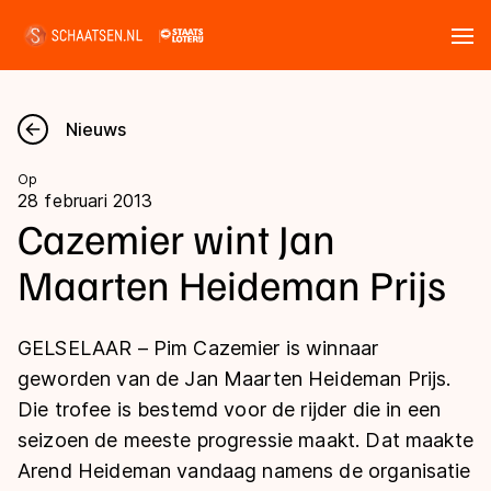
Tickets
Zoeken
Nieuws
Nieuws
Op
28 februari 2013
Kalender
Cazemier wint Jan
Maarten Heideman Prijs
Disciplines
Marathon
Uitslagen
GELSELAAR – Pim Cazemier is winnaar
Langebaan
geworden van de Jan Maarten Heideman Prijs.
Langebaan
Die trofee is bestemd voor de rijder die in een
Shorttrack
Tijden & historie
seizoen de meeste progressie maakt. Dat maakte
Shorttrack
Inlineskaten
Arend Heideman vandaag namens de organisatie
Ranglijsten Langebaan
Marathon
Kunstschaatsen