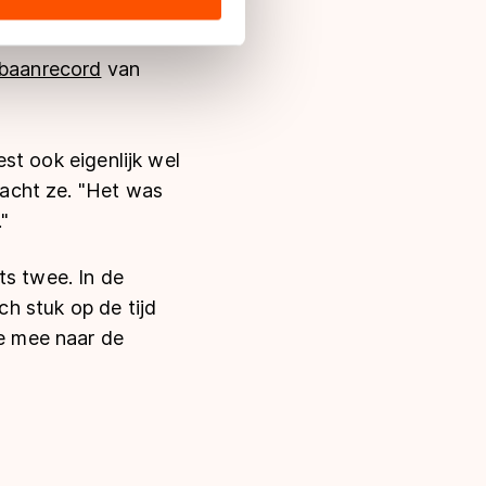
ekerticket.
s de VS, waar mogelijk geen
 in met deze overdracht.
 baanrecord
van
est ook eigenlijk wel
 lacht ze. "Het was
."
ts twee. In de
ch stuk op de tijd
de mee naar de