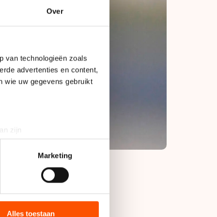
Over
p van technologieën zoals
erde advertenties en content,
en wie uw gegevens gebruikt
an zijn
rinting)
t
detailgedeelte
in. U kunt uw
Marketing
bieden en websiteverkeer te
 media, advertenties en
zondag in een nieuw
ie zij hebben verzameld via
Alles toestaan