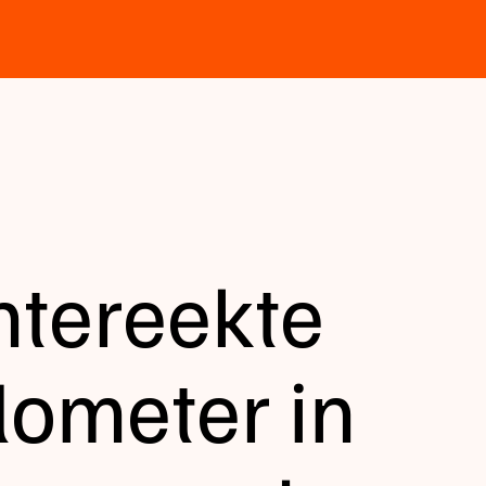
htereekte
ilometer in