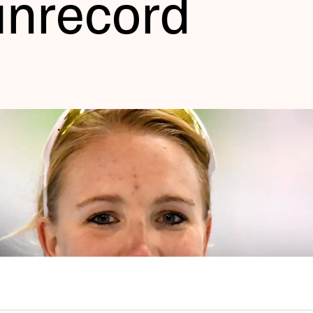
anrecord
len