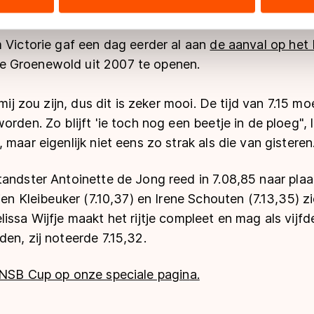
,49 op de vijf kilometer naar haar tweede wereldb
ers kunnen gegevens doorgeven aan landen buiten de EU, zoal
 geldt volgens de GDPR. Door op ‘Toestaan’ te klikken, stemt u
 Victorie gaf een dag eerder al aan
de aanval op het
ns
cookiebeleid
.
 Groenewold uit 2007 te openen.
 mij zou zijn, dus dit is zeker mooi. De tijd van 7.15 mo
orden. Zo blijft 'ie toch nog een beetje in de ploeg",
maar eigenlijk niet eens zo strak als die van gisteren
andster Antoinette de Jong reed in 7.08,85 naar plaa
ien Kleibeuker (7.10,37) en Irene Schouten (7.13,35) zi
issa Wijfje maakt het rijtje compleet en mag als vijf
en, zij noteerde 7.15,32.
KNSB Cup op onze speciale pagi
n
a.