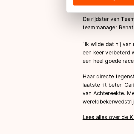
baanrecord van 7.06
hun services. Sommige partn
adequaat beschermingsniveau
De rijdster van Team
Meer informatie vindt u in o
teammanager Renate
"Ik wilde dat hij van
een keer verbeterd w
een heel goede race, 
Haar directe tegenst
laatste rit beten Car
van Achtereekte. Mel
wereldbekerwedstrijd
Lees alles over de 