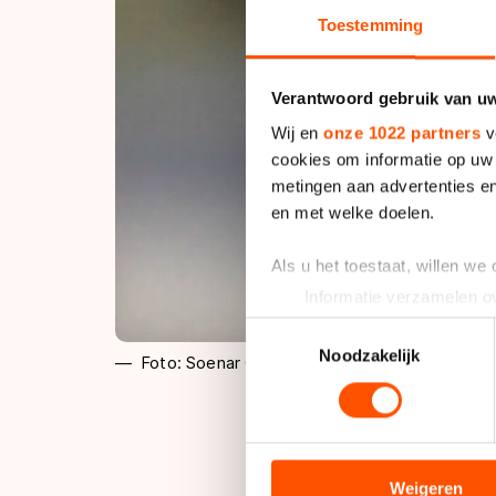
Toestemming
Verantwoord gebruik van u
Wij en
onze 1022 partners
v
cookies om informatie op uw 
metingen aan advertenties en
en met welke doelen.
Als u het toestaat, willen we
Informatie verzamelen ov
Uw apparaat identificere
Toestemmingsselectie
Lees meer over hoe uw perso
Noodzakelijk
Foto: Soenar Chamid
toestemming op elk moment wi
We gebruiken cookies om cont
analyseren. We delen informa
Na haar derde plaat
analyse. Zij kunnen deze com
Weigeren