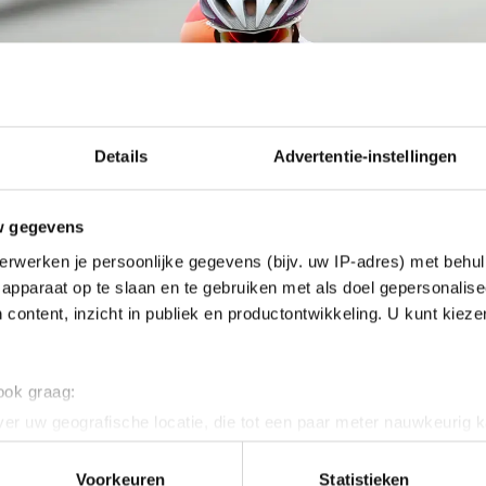
Details
Advertentie-instellingen
w gegevens
erwerken je persoonlijke gegevens (bijv. uw IP-adres) met behul
apparaat op te slaan en te gebruiken met als doel gepersonalise
 content, inzicht in publiek en productontwikkeling. U kunt kiez
 ook graag:
er uw geografische locatie, die tot een paar meter nauwkeurig k
n door het actief te scannen op specifieke eigenschappen (fingerp
onlijke gegevens worden verwerkt en stel uw voorkeuren in he
Voorkeuren
Statistieken