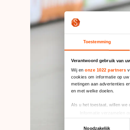
Toestemming
Verantwoord gebruik van u
Wij en
onze 1022 partners
v
cookies om informatie op uw 
metingen aan advertenties en
en met welke doelen.
Als u het toestaat, willen we
Informatie verzamelen ov
Uw apparaat identificere
Toestemmingsselectie
Lees meer over hoe uw perso
Noodzakelijk