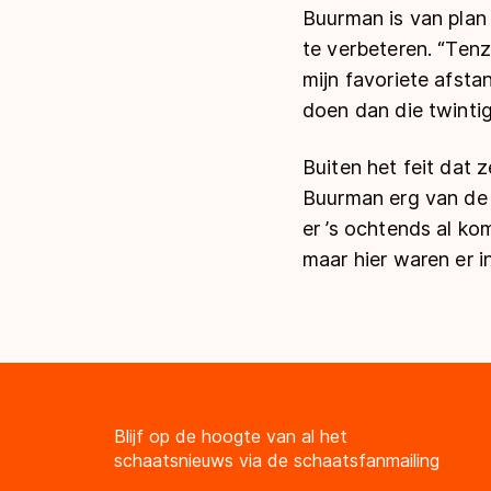
Buurman is van plan 
te verbeteren. “Tenz
mijn favoriete afsta
doen dan die twintig
Buiten het feit dat 
Buurman erg van de e
er ’s ochtends al ko
maar hier waren er 
Blijf op de hoogte van al het
schaatsnieuws via de schaatsfanmailing