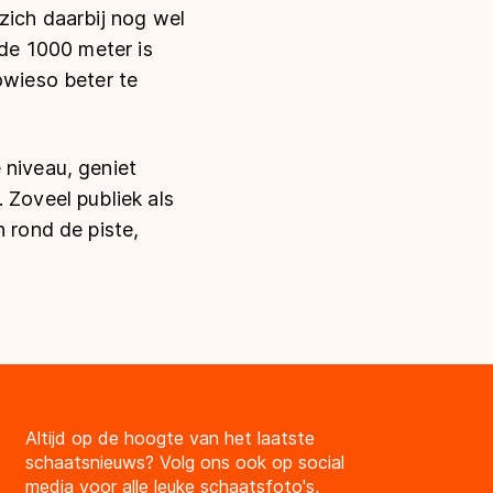
zich daarbij nog wel
 de 1000 meter is
owieso beter te
 niveau, geniet
 Zoveel publiek als
n rond de piste,
Altijd op de hoogte van het laatste
schaatsnieuws? Volg ons ook op social
media voor alle leuke schaatsfoto's,