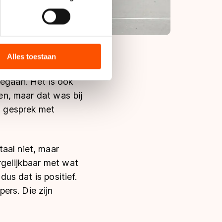
bieden en websiteverkeer te
 media, advertenties en
ie zij hebben verzameld via
Alles toestaan
s de VS, waar mogelijk geen
 in met deze overdracht.
gegaan. Het is ook
den, maar dat was bij
in gesprek met
aal niet, maar
rgelijkbaar met wat
dus dat is positief.
ers. Die zijn