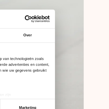
Over
p van technologieën zoals
erde advertenties en content,
en wie uw gegevens gebruikt
an zijn
rinting)
t
detailgedeelte
in. U kunt uw
Marketing