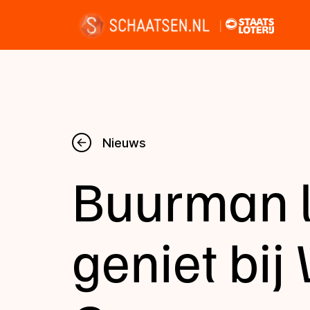
Nieuws
Nieuws
Buurman l
Kalender
Disciplines
geniet bij
Uitslagen