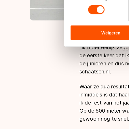
toestemming op elk moment wi
We gebruiken cookies om cont
analyseren. We delen informa
analyse. Zij kunnen deze com
Weigeren
hun services. Sommige partn
adequaat beschermingsniveau
“Ik moet eerlijk zeg
Meer informatie vindt u in o
de eerste keer dat i
de junioren en dus n
schaatsen.nl.
Waar ze qua resultat
inmiddels is dat haa
ik de rest van het ja
Op de 500 meter was
gewoon nog te snel.