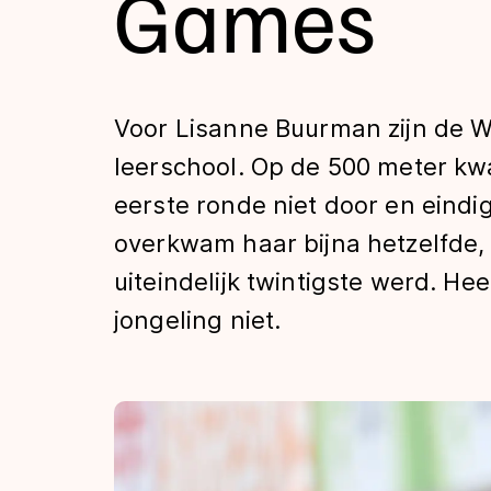
Games
Tijden & historie
De weg op
Voor Lisanne Buurman zijn de W
leerschool. Op de 500 meter kw
Schaatsfans
eerste ronde niet door en eindi
overkwam haar bijna hetzelfde, 
Olympische Spe
uiteindelijk twintigste werd. He
jongeling niet.