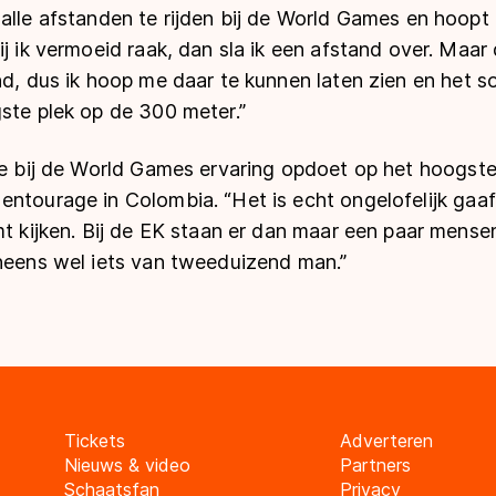
alle afstanden te rijden bij de World Games en hoopt 
ij ik vermoeid raak, dan sla ik een afstand over. Maar
nd, dus ik hoop me daar te kunnen laten zien en het s
ste plek op de 300 meter.”
ze bij de World Games ervaring opdoet op het hoogste
ntourage in Colombia. “Het is echt ongelofelijk gaaf.
mt kijken. Bij de EK staan er dan maar een paar mense
ineens wel iets van tweeduizend man.”
Tickets
Adverteren
Nieuws & video
Partners
Schaatsfan
Privacy