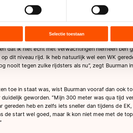
jzigen of intrekken in de Cookieverklaring.
ent en advertenties te personaliseren, socialmediafuncties te 
tie over uw gebruik van onze site met onze partners voor social
bineren met andere gegevens die u aan hen heeft verstrekt of d
Selectie toestaan
ers kunnen gegevens doorgeven aan landen buiten de EU, zoal
 geldt volgens de GDPR. Door op ‘Toestaan’ te klikken, stemt u
gen dat ik niet echt met verwachtingen hierheen ben 
ns
cookiebeleid
.
k op dit niveau rijd. Ik heb natuurlijk wel een WK gere
og nooit tegen zulke rijdsters als nu”, zegt Buurman 
en toe in staat was, wist Buurman vooraf dan ook tot
r duidelijk geworden. “Mijn 300 meter was qua tijd ve
ar gereden heb en zelfs iets sneller dan tijdens de EK, 
 de start wel goed, maar ik kon niet mee met de topp
”