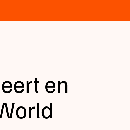
eert en
 World