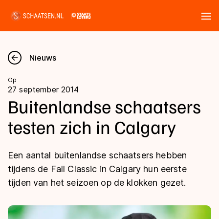
Tickets
Zoeken
Nieuws
Nieuws
Op
27 september 2014
Kalender
Buitenlandse schaatsers
testen zich in Calgary
Disciplines
Marathon
Uitslagen
Een aantal buitenlandse schaatsers hebben
Langebaan
tijdens de Fall Classic in Calgary hun eerste
Langebaan
tijden van het seizoen op de klokken gezet.
Shorttrack
Tijden & historie
Shorttrack
Inlineskaten
Ranglijsten Langebaan
Marathon
Kunstschaatsen