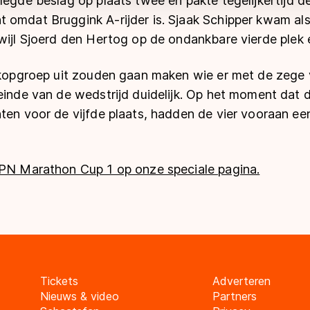
legde beslag op plaats twee en pakte tegelijkertijd de 
 omdat Bruggink A-rijder is. Sjaak Schipper kwam al
wijl Sjoerd den Hertog op de ondankbare vierde plek 
e kopgroep uit zouden gaan maken wie er met de zege
 einde van de wedstrijd duidelijk. Op het moment dat
nten voor de vijfde plaats, hadden de vier vooraan e
KPN Marathon Cup 1 op onze speciale pagina.
Tickets
Adverteren
Nieuws & video
Partners