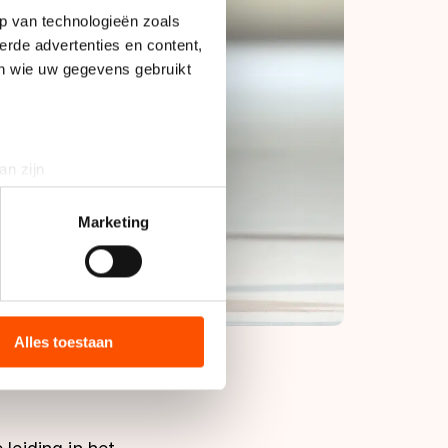
p van technologieën zoals
erde advertenties en content,
en wie uw gegevens gebruikt
an zijn
rinting)
t
detailgedeelte
in. U kunt uw
Marketing
bieden en websiteverkeer te
 media, advertenties en
ie zij hebben verzameld via
Alles toestaan
s de VS, waar mogelijk geen
 in met deze overdracht.