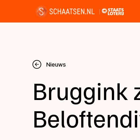
Nieuws
Nieuws
Bruggink z
Kalender
Disciplines
Beloftendi
Uitslagen