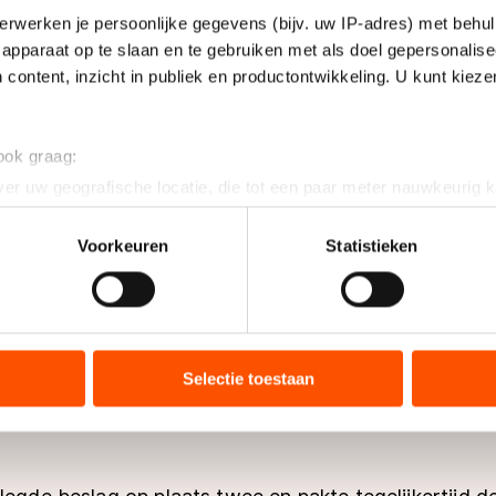
erwerken je persoonlijke gegevens (bijv. uw IP-adres) met behul
apparaat op te slaan en te gebruiken met als doel gepersonalise
 content, inzicht in publiek en productontwikkeling. U kunt kiez
 ook graag:
er uw geografische locatie, die tot een paar meter nauwkeurig k
n door het actief te scannen op specifieke eigenschappen (fingerp
onlijke gegevens worden verwerkt en stel uw voorkeuren in he
Voorkeuren
Statistieken
jzigen of intrekken in de Cookieverklaring.
ent en advertenties te personaliseren, socialmediafuncties te 
tie over uw gebruik van onze site met onze partners voor social
bineren met andere gegevens die u aan hen heeft verstrekt of d
Selectie toestaan
ers kunnen gegevens doorgeven aan landen buiten de EU, zoal
 geldt volgens de GDPR. Door op ‘Toestaan’ te klikken, stemt u
ns
cookiebeleid
.