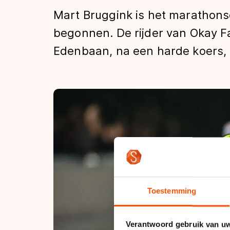
Tijden & historie
Mart Bruggink is het marathonse
begonnen. De rijder van Okay F
Edenbaan, na een harde koers, 
De weg op
Schaatsfans
Olympische Spe
Toestemming
Verantwoord gebruik van u