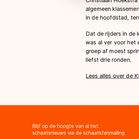
Christiaan Hoekstra 
algemeen klassement
in de hoofdstad, ter
Dat de rijders in d
was al ver voor het
groep af moest spri
liefst drie ronden.
Lees alles over de 
Blijf op de hoogte van al het
schaatsnieuws via de schaatsfanmailing