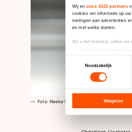
Wij en
onze 1022 partners
v
cookies om informatie op uw 
metingen aan advertenties en
en met welke doelen.
Als u het toestaat, willen we
Informatie verzamelen ov
Uw apparaat identificere
Toestemmingsselectie
Lees meer over hoe uw perso
Noodzakelijk
toestemming op elk moment wi
We gebruiken cookies om cont
analyseren. We delen informa
analyse. Zij kunnen deze com
Weigeren
Foto: Neeke Smit
hun services. Sommige partn
adequaat beschermingsniveau
Meer informatie vindt u in o