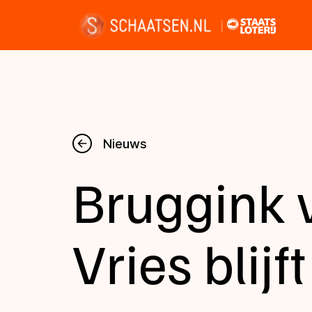
Nieuws
Nieuws
Bruggink v
Kalender
Disciplines
Vries blijft
Uitslagen