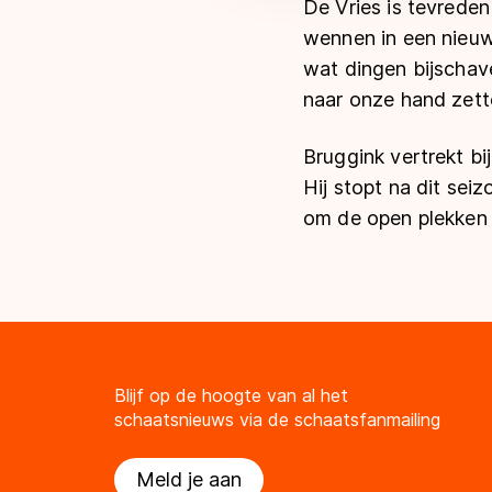
De Vries is tevreden 
wennen in een nieuw
wat dingen bijschav
naar onze hand zette
Bruggink vertrekt bi
Hij stopt na dit se
om de open plekken i
Blijf op de hoogte van al het
schaatsnieuws via de schaatsfanmailing
Meld je aan