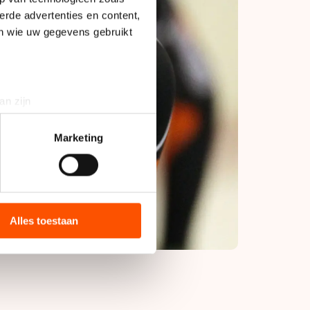
erde advertenties en content,
en wie uw gegevens gebruikt
an zijn
rinting)
t
detailgedeelte
in. U kunt uw
Marketing
bieden en websiteverkeer te
 media, advertenties en
ie zij hebben verzameld via
Alles toestaan
s de VS, waar mogelijk geen
 in met deze overdracht.