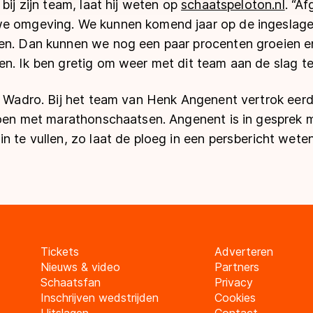
bij zijn team, laat hij weten op
schaatspeloton.nl
. “A
e omgeving. We kunnen komend jaar op de ingeslage
en. Dan kunnen we nog een paar procenten groeien e
n. Ik ben gretig om weer met dit team aan de slag te
j Wadro. Bij het team van Henk Angenent vertrok eerde
izoen met marathonschaatsen. Angenent is in gesprek m
n te vullen, zo laat de ploeg in een persbericht weten
Tickets
Adverteren
Nieuws & video
Partners
Schaatsfan
Privacy
Inschrijven wedstrijden
Cookies