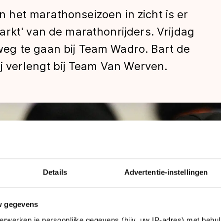
het marathonseizoen in zicht is er
rkt' van de marathonrijders. Vrijdag
eg te gaan bij Team Wadro. Bart de
ij verlengt bij Team Van Werven.
len
Details
Advertentie-instellingen
w gegevens
erwerken je persoonlijke gegevens (bijv. uw IP-adres) met behul