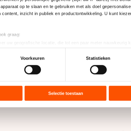
apparaat op te slaan en te gebruiken met als doel gepersonalise
 content, inzicht in publiek en productontwikkeling. U kunt kiez
 ook graag:
er uw geografische locatie, die tot een paar meter nauwkeurig k
n door het actief te scannen op specifieke eigenschappen (fingerp
onlijke gegevens worden verwerkt en stel uw voorkeuren in he
Voorkeuren
Statistieken
jzigen of intrekken in de Cookieverklaring.
ent en advertenties te personaliseren, socialmediafuncties te 
tie over uw gebruik van onze site met onze partners voor social
bineren met andere gegevens die u aan hen heeft verstrekt of d
Selectie toestaan
ers kunnen gegevens doorgeven aan landen buiten de EU, zoal
 geldt volgens de GDPR. Door op ‘Toestaan’ te klikken, stemt u
ns
cookiebeleid
.