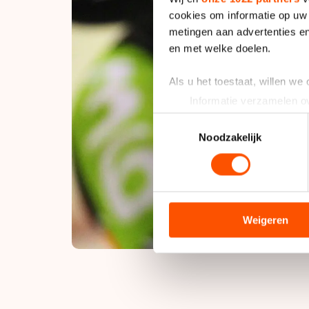
cookies om informatie op uw 
metingen aan advertenties en
en met welke doelen.
Als u het toestaat, willen we
Informatie verzamelen ov
Uw apparaat identificere
Toestemmingsselectie
Lees meer over hoe uw perso
Noodzakelijk
toestemming op elk moment wi
We gebruiken cookies om cont
analyseren. We delen informa
analyse. Zij kunnen deze com
Weigeren
hun services. Sommige partn
adequaat beschermingsniveau
Meer informatie vindt u in o