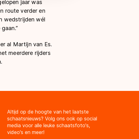
fgelopen jaar was
n route verder en
n wedstrijden wél
 gaan.”
r al Martijn van Es.
et meerdere rijders
.
Altijd op de hoogte van het laatste
schaatsnieuws? Volg ons ook op social
media voor alle leuke schaatsfoto's,
video's en meer!