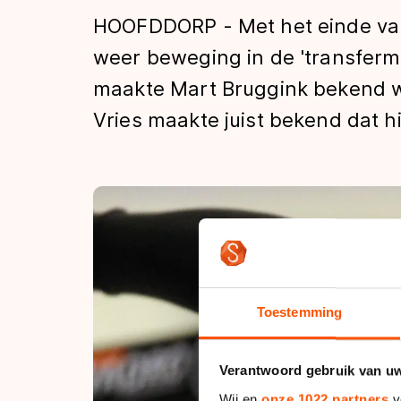
Tijden & historie
HOOFDDORP - Met het einde van 
weer beweging in de 'transferma
maakte Mart Bruggink bekend w
De weg op
Vries maakte juist bekend dat h
Schaatsfans
Olympische Spe
Toestemming
Verantwoord gebruik van u
Wij en
onze 1022 partners
v