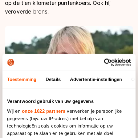
De weg op
op de tien kilometer puntenkoers. Ook hij
Persoonlijke records & tijden
Inlineskaten
Schoonrijden
veroverde brons.
Inschrijven wedstrijden
Historie & statistiek
Schaatsfans
Kunstschaatsen
Natuurijs
Algemene Nederlandse Schaatstijd
Alles voor jou als schaatsfan
Deze zomer de weg op
Olympische Spelen
Evenementen
Waar kan ik schaatsen en skaten?
Olympische Spelen
Tickets
Medaille overzicht
Livestreams
Medaillespiegel
Toestemming
Details
Advertentie-instellingen
Ov
Word schaatsfan!
Olympische uitslagen
Winacties
Van Jong tot Goud verhalen
Verantwoord gebruik van uw gegevens
Wij en
onze 1022 partners
verwerken je persoonlijke
gegevens (bijv. uw IP-adres) met behulp van
technologieën zoals cookies om informatie op uw
apparaat op te slaan en te gebruiken met als doel