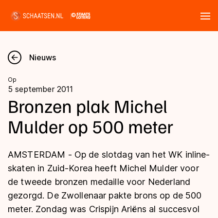
Tickets
Zoeken
Nieuws
Nieuws
Op
5 september 2011
Kalender
Bronzen plak Michel
Mulder op 500 meter
Disciplines
Marathon
Uitslagen
AMSTERDAM - Op de slotdag van het WK inline-
Langebaan
skaten in Zuid-Korea heeft Michel Mulder voor
Langebaan
de tweede bronzen medaille voor Nederland
Shorttrack
Tijden & historie
gezorgd. De Zwollenaar pakte brons op de 500
Shorttrack
Inlineskaten
meter. Zondag was Crispijn Ariëns al succesvol
Ranglijsten Langebaan
Marathon
Kunstschaatsen