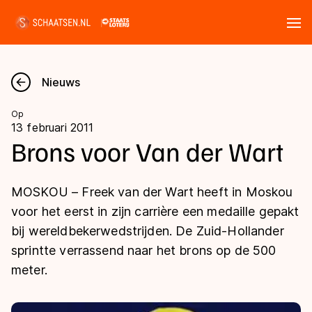
Tickets
Zoeken
Nieuws
Nieuws
Op
13 februari 2011
Kalender
Brons voor Van der Wart
Disciplines
MOSKOU – Freek van der Wart heeft in Moskou
Marathon
voor het eerst in zijn carrière een medaille gepakt
Uitslagen
bij wereldbekerwedstrijden. De Zuid-Hollander
Langebaan
sprintte verrassend naar het brons op de 500
Langebaan
Shorttrack
Tijden & historie
meter.
Shorttrack
Inlineskaten
Ranglijsten Langebaan
Marathon
Kunstschaatsen