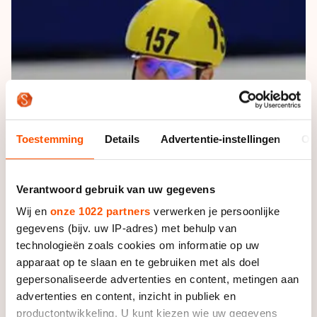
De weg op
Persoonlijke records & tijden
Inlineskaten
Schoonrijden
Inschrijven wedstrijden
Historie & statistiek
Schaatsfans
Kunstschaatsen
Natuurijs
Algemene Nederlandse Schaatstijd
Alles voor jou als schaatsfan
Deze zomer de weg op
Olympische Spelen
Evenementen
Waar kan ik schaatsen en skaten?
Olympische Spelen
Tickets
Toestemming
Details
Advertentie-instellingen
Ov
Medaille overzicht
Livestreams
Medaillespiegel
Word schaatsfan!
Verantwoord gebruik van uw gegevens
Olympische uitslagen
Winacties
Wij en
onze 1022 partners
verwerken je persoonlijke
gegevens (bijv. uw IP-adres) met behulp van
Van Jong tot Goud verhalen
technologieën zoals cookies om informatie op uw
apparaat op te slaan en te gebruiken met als doel
gepersonaliseerde advertenties en content, metingen aan
advertenties en content, inzicht in publiek en
productontwikkeling. U kunt kiezen wie uw gegevens