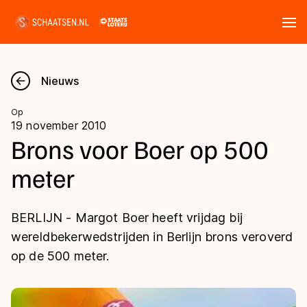
Tickets
Zoeken
Nieuws
Nieuws
Op
19 november 2010
Kalender
Brons voor Boer op 500
meter
Disciplines
Marathon
Uitslagen
BERLIJN - Margot Boer heeft vrijdag bij
Langebaan
wereldbekerwedstrijden in Berlijn brons veroverd
Langebaan
op de 500 meter.
Shorttrack
Tijden & historie
Shorttrack
Inlineskaten
Ranglijsten Langebaan
Marathon
Kunstschaatsen