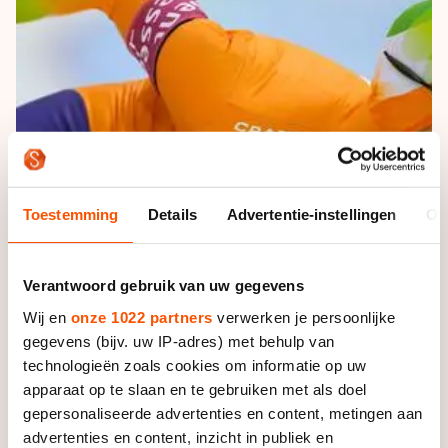
De weg op
Persoonlijke records & tijden
Inlineskaten
Schoonrijden
Inschrijven wedstrijden
Historie & statistiek
Schaatsfans
Kunstschaatsen
Natuurijs
Algemene Nederlandse Schaatstijd
Alles voor jou als schaatsfan
Deze zomer de weg op
Olympische Spelen
Evenementen
Waar kan ik schaatsen en skaten?
Olympische Spelen
Tickets
Toestemming
Details
Advertentie-instellingen
Ov
Medaille overzicht
Livestreams
Medaillespiegel
Word schaatsfan!
Verantwoord gebruik van uw gegevens
Olympische uitslagen
Winacties
Wij en
onze 1022 partners
verwerken je persoonlijke
Van Jong tot Goud verhalen
gegevens (bijv. uw IP-adres) met behulp van
technologieën zoals cookies om informatie op uw
apparaat op te slaan en te gebruiken met als doel
gepersonaliseerde advertenties en content, metingen aan
advertenties en content, inzicht in publiek en
De schaatsster van Team Liga kwam in het