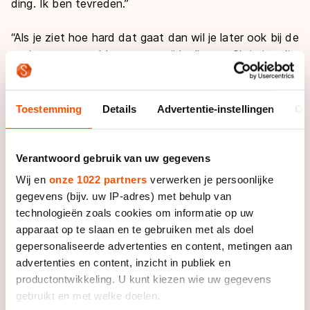
ding. Ik ben tevreden.”
“Als je ziet hoe hard dat gaat dan wil je later ook bij de
senioren zo goed kunnen meerijden”, zegt Christian die
zijn broer graag als voorbeeld ziet. Als alles volgens
plan verloopt zouden de heren binnen vijf jaar dus
zomaar in dezelfde categorie van start kunnen. “Dat
Toestemming
Details
Advertentie-instellingen
Ov
duurt nog wel even, maar zou natuurlijk super zijn”,
zegt Ronald. “Bij elkaar in het team is helemaal mooi,
net als de Schippers samen.”
Verantwoord gebruik van uw gegevens
Wij en
onze 1022 partners
verwerken je persoonlijke
“Als ik tegen die tijd nog skeeler ga ik er vanuit dat het
gegevens (bijv. uw IP-adres) met behulp van
zeker mooi is; Haasjes en Haasjes met zijn tweeën op
technologieën zoals cookies om informatie op uw
pad”, vervolgt Ronald. “Of één weg en de ander
apparaat op te slaan en te gebruiken met als doel
afstoppen”, voegt Christian toe.
gepersonaliseerde advertenties en content, metingen aan
advertenties en content, inzicht in publiek en
Die Haasjestrein zou heel wat jaren later best nog één
productontwikkeling. U kunt kiezen wie uw gegevens
rijder langer kunnen worden, vervolgen de broers
gebruikt en met welke doelen.