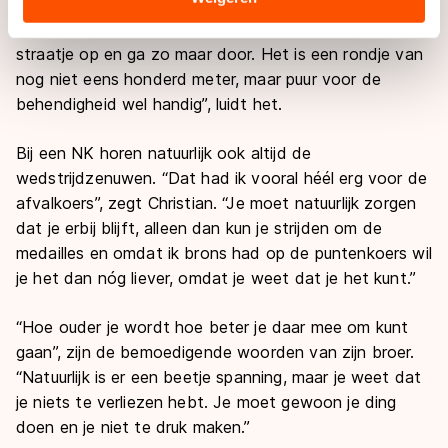
hebben Ronald en Christian samen ook de nodige
landen buiten de EU, zoals de VS, waar mogelijk geen
trainingsuurtjes doorgebracht. “Stoepje op, stoepje af,
adequaat beschermingsniveau geldt volgens de GDPR.
straatje op en ga zo maar door. Het is een rondje van
Door op ‘Toestaan’ te klikken, stemt u in met deze
nog niet eens honderd meter, maar puur voor de
overdracht. Meer informatie vindt u in ons
cookiebeleid
.
behendigheid wel handig”, luidt het.
Bij een NK horen natuurlijk ook altijd de
wedstrijdzenuwen. “Dat had ik vooral héél erg voor de
afvalkoers”, zegt Christian. “Je moet natuurlijk zorgen
dat je erbij blijft, alleen dan kun je strijden om de
medailles en omdat ik brons had op de puntenkoers wil
je het dan nóg liever, omdat je weet dat je het kunt.”
“Hoe ouder je wordt hoe beter je daar mee om kunt
gaan”, zijn de bemoedigende woorden van zijn broer.
“Natuurlijk is er een beetje spanning, maar je weet dat
je niets te verliezen hebt. Je moet gewoon je ding
doen en je niet te druk maken.”