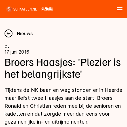
Tickets
Zoeken
Nieuws
Nieuws
Op
17 juni 2016
Kalender
Broers Haasjes: 'Plezier is
het belangrijkste'
Disciplines
Marathon
Uitslagen
Tijdens de NK baan en weg stonden er in Heerde
Langebaan
maar liefst twee Haasjes aan de start. Broers
Langebaan
Ronald en Christian reden mee bij de senioren en
Shorttrack
Tijden & historie
kadetten en dat zorgde meer dan eens voor
Shorttrack
Inlineskaten
gezamenlijke in- en uitrijmomenten.
Ranglijsten Langebaan
Marathon
Kunstschaatsen