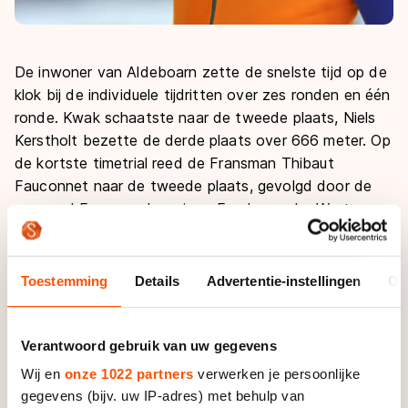
De inwoner van Aldeboarn zette de snelste tijd op de
klok bij de individuele tijdritten over zes ronden en één
ronde. Kwak schaatste naar de tweede plaats, Niels
Kerstholt bezette de derde plaats over 666 meter. Op
de kortste timetrial reed de Fransman Thibaut
Fauconnet naar de tweede plaats, gevolgd door de
regerend Europees kampioen Freek van der Wart.
Op de 1000 meter zegevierde Kwak. Hij wachtte
achterin rustig af en knalde met drie ronden te gaan
Toestemming
Details
Advertentie-instellingen
Ov
buitenom naar de koppositie. Kerstholt wist nog aan
te sluiten bij de Koreaan, maar kon niet verhinderen
dat Breeuwsma binnendoor schoof. Fauconnet moest
Verantwoord gebruik van uw gegevens
het drietal laten lopen en kwam op achterstand over
Wij en
onze 1022 partners
verwerken je persoonlijke
de finish. In de B-finale toonde Van der Wart zich de
gegevens (bijv. uw IP-adres) met behulp van