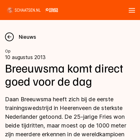
Tickets
Zoeken
Nieuws
Nieuws
Op
10 augustus 2013
Kalender
Breeuwsma komt direct
goed voor de dag
Disciplines
Marathon
Uitslagen
Daan Breeuwsma heeft zich bij de eerste
Langebaan
trainingswedstrijd in Heerenveen de sterkste
Langebaan
Nederlander getoond. De 25-jarige Fries won
Shorttrack
Tijden & historie
beide tijdritten, maar moest op de 1000 meter
Shorttrack
Inlineskaten
zijn meerdere erkennen in de wereldkampioen
Ranglijsten Langebaan
Marathon
Kunstschaatsen