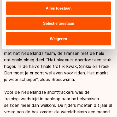
personaliseren, socialmediafuncties te bieden en
Waar sta ik? Dit is het moment om dingen uit te
websiteverkeer te analyseren. We delen informatie over
proberen.”
Alles toestaan
uw gebruik van onze site met onze partners voor social
media, advertenties en analyse. Zij kunnen deze
Met drie Europees kampioenen (Haralds Silovs (2x),
Selectie toestaan
combineren met andere gegevens die u aan hen heeft
Sjinkie Knegt en Freek van der Wart) en een
verstrekt of die zij hebben verzameld via hun services.
wereldkampioen (Yoon-Gy Kwak) aan de start lag het
Sommige partners kunnen gegevens doorgeven aan
Weigeren
niveau van de trainingswedstrijd hoog. Bovendien
landen buiten de EU, zoals de VS, waar mogelijk geen
namen, naast de buitenlandse rijders die meetrainen
adequaat beschermingsniveau geldt volgens de GDPR.
met het Nederlands team, de Fransen met de hele
Door op ‘Toestaan’ te klikken, stemt u in met deze
nationale ploeg deel. “Het niveau is daardoor een stuk
overdracht. Meer informatie vindt u in ons
cookiebeleid
.
hoger. In de halve finale trof ik Kwak, Sjinkie en Freek.
Dan moet je er echt wel even voor rijden. Het maakt
je weer scherper”, aldus Breeuwsma.
Voor de Nederlandse shorttrackers was de
trainingswedstrijd in aanloop naar het olympisch
seizoen meer dan welkom. De rijders moeten dit jaar al
vroeg aan de bak omdat de wereldbekers een maand